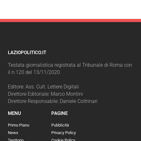
LAZIOPOLITICO.IT
Testata giornalistica registrata al Tribunale di Roma con
il n.120 del 13/11/2020.
Editore: Ass. Cult. Lettere Digitali
Direttore Editoriale: Marco Montini
Direttore Responsabile: Daniele Coltrinari
MENU
PAGINE
Primo Piano
Pubblicità
News
Privacy Policy
Territorio
Cookie Policy