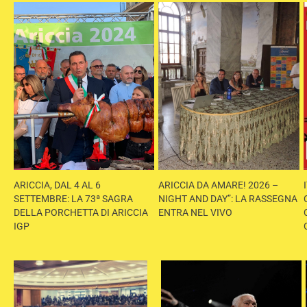
ARICCIA, DAL 4 AL 6
ARICCIA DA AMARE! 2026 –
SETTEMBRE: LA 73ª SAGRA
NIGHT AND DAY”: LA RASSEGNA
DELLA PORCHETTA DI ARICCIA
ENTRA NEL VIVO
IGP