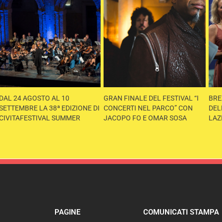
DAL 24 AGOSTO AL 10
GRAN FINALE DEL FESTIVAL “I
BRE
SETTEMBRE LA 38ª EDIZIONE DI
CONCERTI NEL PARCO” CON
DEL
CIVITAFESTIVAL SUMMER
JACOPO FO E OMAR SOSA
LAZ
PAGINE
COMUNICATI STAMPA