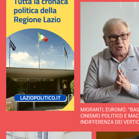
MIGRANTI, EUROMÒ: “BA
CINISMO POLITICO E MA
INDIFFERENZA DEI VERTI