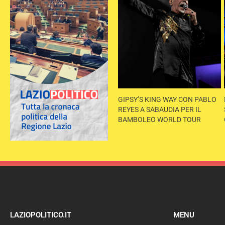
GIPSY’S KING WAY CON PABLO
REYES A SABAUDIA PER IL
BAMBOLEO WORLD TOUR
LAZIOPOLITICO.IT
MENU