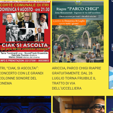
ITRI, “CIAK, SI ASCOLTA!”:
ARICCIA, PARCO CHIGI RIAPRE
CONCERTO CON LE GRANDI
GRATUITAMENTE: DAL 26
COLONNE SONORE DEL
LUGLIO TORNA FRUIBILE IL
CINEMA
TRATTO DI VIA
DELL’UCCELLIERA