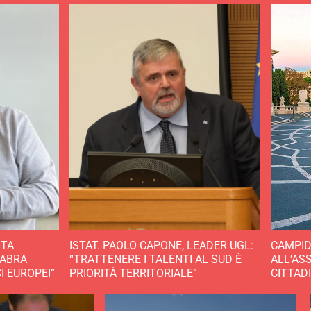
STA
ISTAT. PAOLO CAPONE, LEADER UGL:
CAMPID
CABRA
“TRATTENERE I TALENTI AL SUD È
ALL’AS
CI EUROPEI”
PRIORITÀ TERRITORIALE”
CITTAD