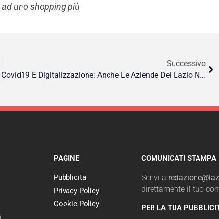
re ad uno shopping più
Successivo
Covid19 E Digitalizzazione: Anche Le Aziende Del Lazio Non Si Arrendono
PAGINE
COMUNICATI STAMPA
Pubblicità
Scrivi a
redazione@lazi
direttamente il tuo c
Privacy Policy
Cookie Policy
PER LA TUA PUBBLICI
i