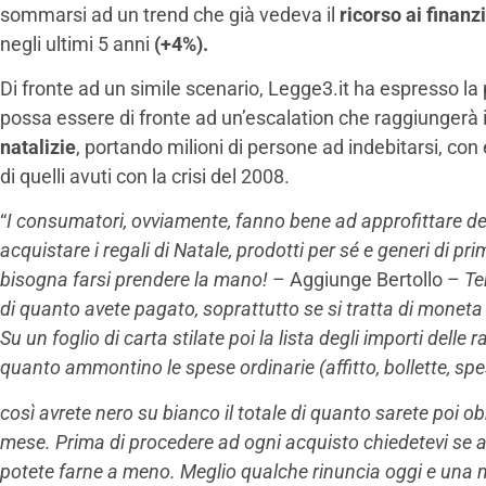
sommarsi ad un trend che già vedeva il
ricorso ai finan
negli ultimi 5 anni
(+4%).
Di fronte ad un simile scenario, Legge3.it ha espresso l
possa essere di fronte ad un’escalation che raggiungerà 
natalizie
, portando milioni di persone ad indebitarsi, con 
di quelli avuti con la crisi del 2008.
“
I consumatori, ovviamente, fanno bene ad approfittare del
acquistare i regali di Natale, prodotti per sé e generi di p
bisogna farsi prendere la mano!
– Aggiunge Bertollo –
Te
di quanto avete pagato, soprattutto se si tratta di moneta 
Su un foglio di carta stilate poi la lista degli importi delle
quanto ammontino le spese ordinarie (affitto, bollette, spesa
così avrete nero su bianco il totale di quanto sarete poi o
mese. Prima di procedere ad ogni acquisto chiedetevi se ave
potete farne a meno. Meglio qualche rinuncia oggi e una m