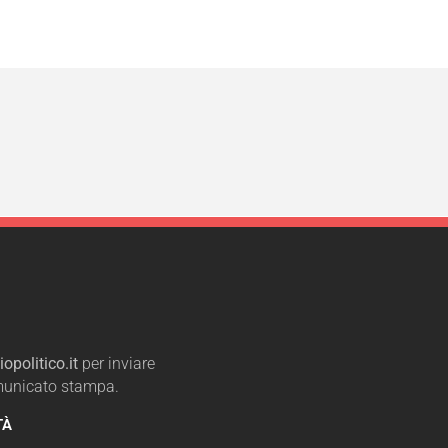
opolitico.it
per inviare
omunicato stampa.
TÀ