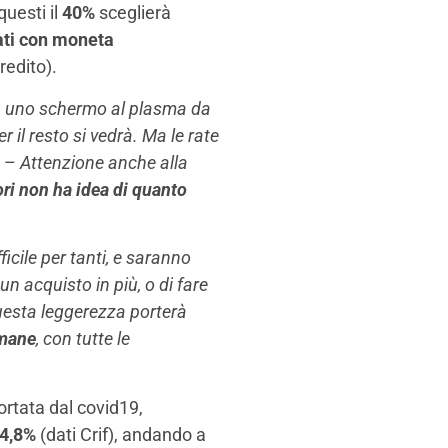
questi il
40%
sceglierà
ti con moneta
redito).
asa uno schermo al plasma da
 il resto si vedrà. Ma le rate
–
Attenzione anche alla
ri non ha idea di quanto
icile per tanti, e saranno
n acquisto in più, o di fare
uesta leggerezza porterà
imane
, con tutte le
ortata dal covid19,
 4,8%
(dati Crif), andando a