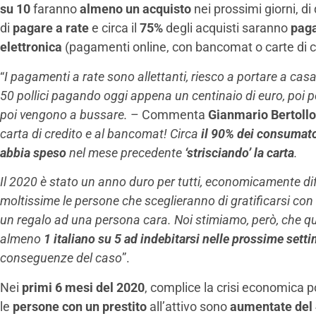
su 10
faranno
almeno un acquisto
nei prossimi giorni, di 
di
pagare a rate
e circa il
75%
degli acquisti saranno
paga
elettronica
(pagamenti online, con bancomat o carte di c
“
I pagamenti a rate sono allettanti, riesco a portare a c
50 pollici pagando oggi appena un centinaio di euro, poi per
poi vengono a bussare.
– Commenta
Gianmario Bertollo
carta di credito e al bancomat! Circa
il 90% dei consumato
abbia speso
nel mese precedente
‘strisciando’ la carta
.
Il 2020 è stato un anno duro per tutti, economicamente diff
moltissime le persone che sceglieranno di gratificarsi con u
un regalo ad una persona cara. Noi stimiamo, però, che q
almeno
1 italiano su 5 ad indebitarsi nelle prossime sett
conseguenze del caso
”.
Nei
primi 6 mesi del 2020
, complice la crisi economica p
le
persone con un prestito
all’attivo sono
aumentate del