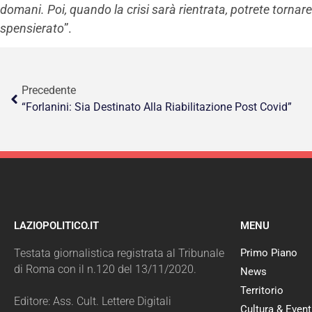
domani. Poi, quando la crisi sarà rientrata, potrete torna
spensierato
”.
Precedente
“Forlanini: Sia Destinato Alla Riabilitazione Post Covid”
LAZIOPOLITICO.IT
MENU
Testata giornalistica registrata al Tribunale
Primo Piano
di Roma con il n.120 del 13/11/2020.
News
Territorio
Editore: Ass. Cult. Lettere Digitali
Cultura & Event