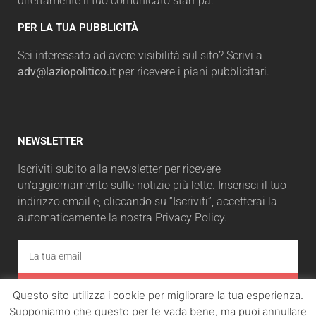
direttamente il tuo comunicato stampa.
PER LA TUA PUBBLICITÀ
Sei interessato ad avere visibilità sul sito? Scrivi a
adv@laziopolitico.it
per ricevere i piani pubblicitari.
NEWSLETTER
Iscriviti subito alla newsletter per ricevere
un'aggiornamento sulle notizie più lette. Inserisci il tuo
indirizzo email e, cliccando su “Iscriviti”, accetterai la
automaticamente la nostra Privacy Policy.
ISCRIVITI
Questo sito utilizza i cookie per migliorare la tua esperienza.
Supponiamo che questo per te vada bene, ma puoi annullare