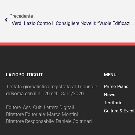
Precedente
I Verdi Lazio Contro Il Consigliere Novelli: “Vuole Edificazione In Riserva Acquafredda?”
LAZIOPOLITICO.IT
MENU
Testata giornalistica registrata al Tribunale
Primo Piano
di Roma con il n.120 del 13/11/2020.
News
Territorio
Editore: Ass. Cult. Lettere Digitali
Cultura & Event
Direttore Editoriale: Marco Montini
Direttore Responsabile: Daniele Coltrinari