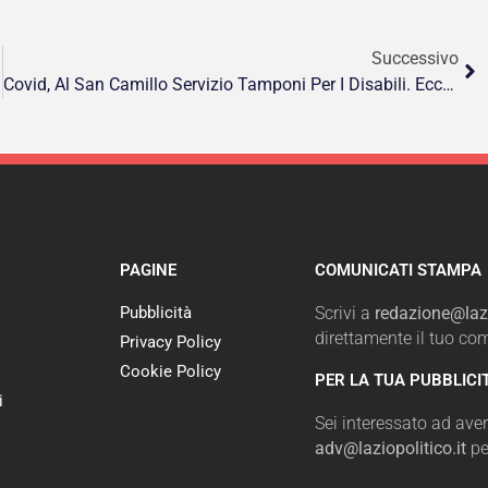
Successivo
Covid, Al San Camillo Servizio Tamponi Per I Disabili. Ecco Il Progetto Tobia
PAGINE
COMUNICATI STAMPA
Pubblicità
Scrivi a
redazione@lazi
direttamente il tuo c
Privacy Policy
Cookie Policy
PER LA TUA PUBBLICI
i
Sei interessato ad avere
adv@laziopolitico.it
pe