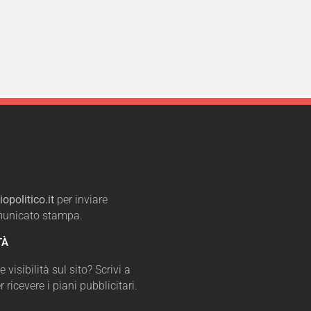
opolitico.it
per inviare
omunicato stampa.
TÀ
 visibilità sul sito? Scrivi a
r ricevere i piani pubblicitari.