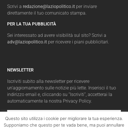
Scrivi a
redazione@laziopolitico.it
per inviare
direttamente il tuo comunicato stampa.
PER LA TUA PUBBLICITÀ
Sei interessato ad avere visibilità sul sito? Scrivi a
adv@laziopolitico.it
per ricevere i piani pubblicitari.
NEWSLETTER
Iscriviti subito alla newsletter per ricevere
un'aggiornamento sulle notizie più lette. Inserisci il tuo
indirizzo email e, cliccando su “Iscriviti”, accetterai la
automaticamente la nostra Privacy Policy.
Questo sito utilizza i cookie per migliorare la tua esperienza.
Supponiamo che questo per te vada bene, ma puoi annullare