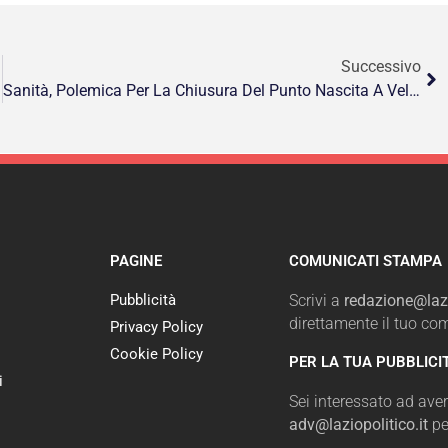
Successivo
Sanità, Polemica Per La Chiusura Del Punto Nascita A Velletri
PAGINE
COMUNICATI STAMPA
Pubblicità
Scrivi a
redazione@lazi
direttamente il tuo c
Privacy Policy
Cookie Policy
PER LA TUA PUBBLICI
i
Sei interessato ad avere
adv@laziopolitico.it
pe