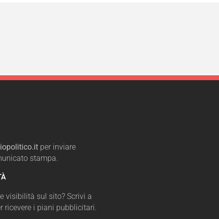
opolitico.it
per inviare
omunicato stampa.
TÀ
 visibilità sul sito? Scrivi a
r ricevere i piani pubblicitari.