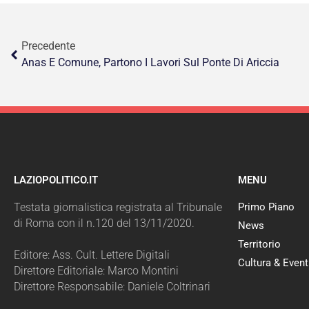
Precedente
Anas E Comune, Partono I Lavori Sul Ponte Di Ariccia
LAZIOPOLITICO.IT
MENU
Testata giornalistica registrata al Tribunale
Primo Piano
di Roma con il n.120 del 13/11/2020.
News
Territorio
Editore: Ass. Cult. Lettere Digitali
Cultura & Event
Direttore Editoriale: Marco Montini
Direttore Responsabile: Daniele Coltrinari