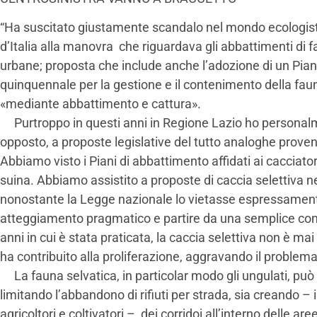
“Ha suscitato giustamente scandalo nel mondo ecologist
d’Italia alla manovra che riguardava gli abbattimenti di f
urbane; proposta che include anche l’adozione di un Pian
quinquennale per la gestione e il contenimento della faun
«mediante abbattimento e cattura».
Purtroppo in questi anni in Regione Lazio ho personalm
opposto, a proposte legislative del tutto analoghe proveni
Abbiamo visto i Piani di abbattimento affidati ai cacciat
suina. Abbiamo assistito a proposte di caccia selettiva ne
nonostante la Legge nazionale lo vietasse espressamen
atteggiamento pragmatico e partire da una semplice const
anni in cui è stata praticata, la caccia selettiva non è mai 
ha contribuito alla proliferazione, aggravando il problem
La fauna selvatica, in particolar modo gli ungulati, può
limitando l’abbandono di rifiuti per strada, sia creando –
agricoltori e coltivatori – dei corridoi all’interno delle are