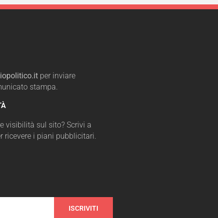
opolitico.it
per inviare
omunicato stampa.
TÀ
 visibilità sul sito? Scrivi a
r ricevere i piani pubblicitari.
ISCRIVITI