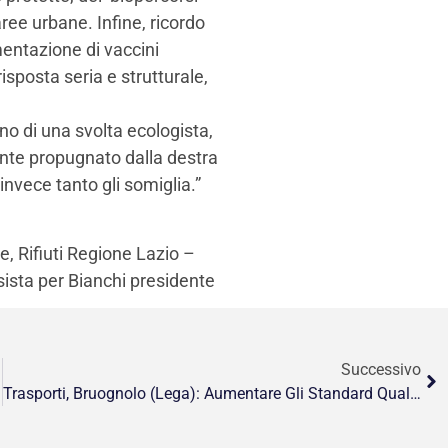
aree urbane. Infine, ricordo
mentazione di vaccini
risposta seria e strutturale,
o di una svolta ecologista,
ente propugnato dalla destra
invece tanto gli somiglia.”
, Rifiuti Regione Lazio –
ssista per Bianchi presidente
Successivo
Trasporti, Bruognolo (Lega): Aumentare Gli Standard Qualitativi Del Servizio Di Cotral Nei Castelli Romani