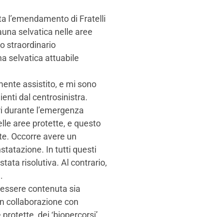
a l’emendamento di Fratelli
auna selvatica nelle aree
o straordinario
a selvatica attuabile
ente assistito, e mi sono
enti dal centrosinistra.
ori durante l’emergenza
lle aree protette, e questo
te. Occorre avere un
atazione. In tutti questi
stata risolutiva. Al contrario,
a.
 essere contenuta sia
 in collaborazione con
e protette, dei ‘biopercorsi’