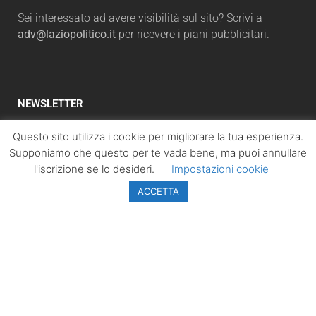
Sei interessato ad avere visibilità sul sito? Scrivi a
adv@laziopolitico.it
per ricevere i piani pubblicitari.
NEWSLETTER
Iscriviti subito alla newsletter per ricevere
Questo sito utilizza i cookie per migliorare la tua esperienza.
un'aggiornamento sulle notizie più lette. Inserisci il tuo
Supponiamo che questo per te vada bene, ma puoi annullare
indirizzo email e, cliccando su “Iscriviti”, accetterai la
l'iscrizione se lo desideri.
Impostazioni cookie
automaticamente la nostra Privacy Policy.
ACCETTA
ISCRIVITI