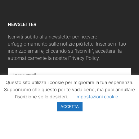
NEWSLETTER
Iscriviti subito alla newsletter per ricevere
un'aggiornamento sulle notizie più lette. Inserisci il tuo
indirizzo email e, cliccando su “Iscriviti”, accetterai la
automaticamente la nostra Privacy Policy.
Questo sito utilizza i cookie per migliorare la tua esperienza.
Supponiamo che questo per te vada bene, ma puoi annullare
ISCRIVITI
l'iscrizione se lo desideri.
Impostazioni cookie
ACCETTA
LazioPolitico.it -
Tutta la cronaca