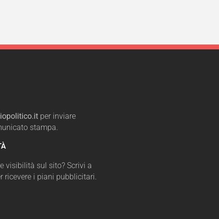
opolitico.it
per inviare
omunicato stampa.
TÀ
 visibilità sul sito? Scrivi a
r ricevere i piani pubblicitari.