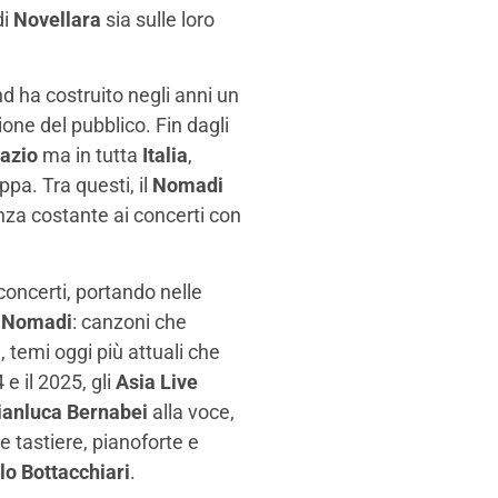
di
Novellara
sia sulle loro
nd ha costruito negli anni un
one del pubblico. Fin dagli
azio
ma in tutta
Italia
,
pa. Tra questi, il
Nomadi
nza costante ai concerti con
 concerti, portando nelle
i
Nomadi
: canzoni che
, temi oggi più attuali che
e il 2025, gli
Asia Live
ianluca Bernabei
alla voce,
le tastiere, pianoforte e
lo Bottacchiari
.