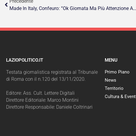
Precedente
Made In Italy, Confeuro: “Ok Giornata Ma Più Attenzione A Piccoli E Medi Agric
LAZIOPOLITICO.IT
MENU
Testata giornalistica registrata al Tribunale
Primo Piano
di Roma con il n.120 del 13/11/2020.
News
Territorio
Editore: Ass. Cult. Lettere Digitali
Cultura & Event
Direttore Editoriale: Marco Montini
Direttore Responsabile: Daniele Coltrinari