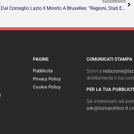
Successivo
oltori ”
Dal Consiglio Lazio Il Monito A Bruxelles: “Regioni, Stati E Ue Insieme Per Prevenire Malattie Renali”
PAGINE
COMUNICATI STAMPA
Pubblicità
Scrivi a
redazione@lazi
direttamente il tuo c
Privacy Policy
Cookie Policy
PER LA TUA PUBBLICI
i
Sei interessato ad avere
adv@laziopolitico.it
pe