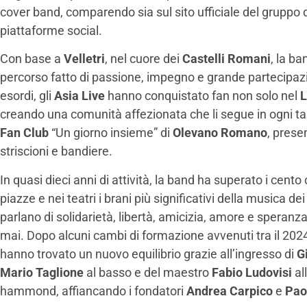
cover band, comparendo sia sul sito ufficiale del gruppo 
piattaforme social.
Con base a
Velletri
, nel cuore dei
Castelli Romani
, la ba
percorso fatto di passione, impegno e grande partecipazi
esordi, gli
Asia Live
hanno conquistato fan non solo nel
L
creando una comunità affezionata che li segue in ogni tap
Fan Club
“Un giorno insieme” di
Olevano Romano
, prese
striscioni e bandiere.
In quasi dieci anni di attività, la band ha superato i cento
piazze e nei teatri i brani più significativi della musica de
parlano di solidarietà, libertà, amicizia, amore e speranza
mai. Dopo alcuni cambi di formazione avvenuti tra il 2024 
hanno trovato un nuovo equilibrio grazie all’ingresso di
G
Mario Taglione
al basso e del maestro
Fabio Ludovisi
al
hammond, affiancando i fondatori
Andrea Carpico
e
Pao