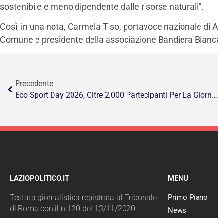
sostenibile e meno dipendente dalle risorse naturali”.
Così, in una nota, Carmela Tiso, portavoce nazionale di 
Comune e presidente della associazione Bandiera Bianc
Precedente
Eco Sport Day 2026, Oltre 2.000 Partecipanti Per La Giornata Dedicata A Sport, Ambiente E Socialità
LAZIOPOLITICO.IT
MENU
Testata giornalistica registrata al Tribunale
Primo Piano
di Roma con il n.120 del 13/11/2020.
News