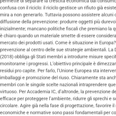
permette di separare la crescita economica dal consumo d
confusa con il riciclo: il riciclo gestisce un rifiuto già es
mira a non generarlo. Tuttavia possono assistere alcuni o
diffusione della prevenzione: produrre oggetti più durevol
inizialmente; mancano politiche fiscali che premiano la qua
è chiaro quando un materiale smette di essere considerato
mercato dei prodotti usati. Come è situazione in Europa
prevenzione al centro delle sue strategie ambientali. La Di
(2018) obbliga gli Stati membri a introdurre misure speci
monitorarne i progressi. L’obiettivo principale è dimezzare 
residui pro capite. Per farlo, l’Unione Europea sta inter
imballaggi e promozione del riuso. Chiaramente sta anch
membri con le singole scelte nazionali intraprendere que
virtuoso. Per Accademia IC, d’altronde, la prevenzione dei r
efficace per proteggere l’ambiente, ridurre gli sprechi e
circolare. Agire già nella fase di progettazione, favorire il
economiche e normative sono passi fondamentali per cos