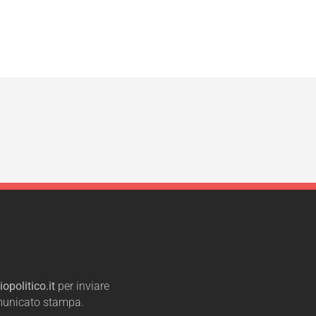
opolitico.it
per inviare
omunicato stampa.