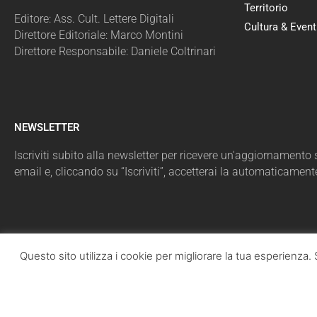
Territorio
Editore: Ass. Cult. Lettere Digitali
Cultura & Event
Direttore Editoriale: Marco Montini
Direttore Responsabile: Daniele Coltrinari
NEWSLETTER
Iscriviti subito alla newsletter per ricevere un'aggiornamento sul
email e, cliccando su “Iscriviti”, accetterai la automaticament
Questo sito utilizza i cookie per migliorare la tua esperienz
LazioPolit
T