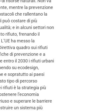
i risorse naturali. Non va
istente, mentre la prevenzione
stacoli che rallentano la
i può costare di più
lità; e in alcuni settori non
 rifiuto, frenando il
? L’UE ha messo la
rettiva quadro sui rifiuti
fiche di prevenzione e a
entro il 2030 i rifiuti urbani
venendo su ecodesign,
e e sopratutto ai paesi
sto tipo di percorso
ifiuti è la strategia più
 sostenere l’economia
 riuso e superare le barriere
truire un sistema più