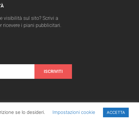
TÀ
 visibilità sul sito? Scrivi a
r ricevere i piani pubblicitari.
ISCRIVITI
izione se lo desideri.
Impostazioni cookie
ACCETTA