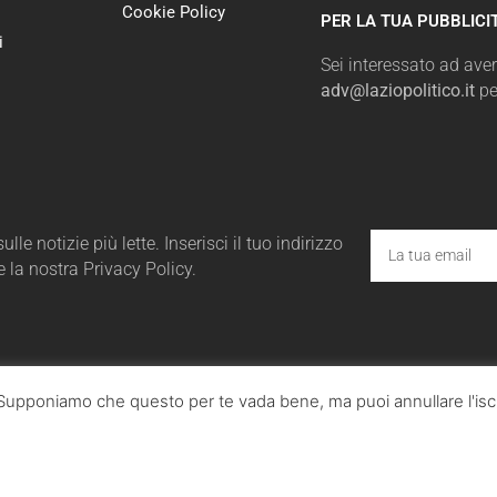
Cookie Policy
PER LA TUA PUBBLICI
i
Sei interessato ad avere
adv@laziopolitico.it
pe
le notizie più lette. Inserisci il tuo indirizzo
e la nostra Privacy Policy.
a. Supponiamo che questo per te vada bene, ma puoi annullare l'iscr
ico.it - Tutta la cronaca politica della Regione Lazio
utti i diritti sono riservati. © Copyright 2023