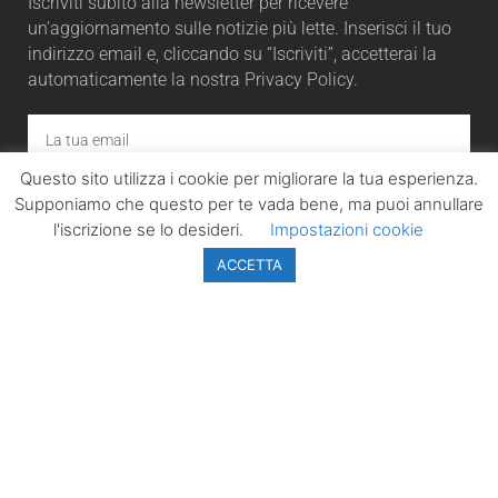
Iscriviti subito alla newsletter per ricevere
un'aggiornamento sulle notizie più lette. Inserisci il tuo
indirizzo email e, cliccando su “Iscriviti”, accetterai la
automaticamente la nostra Privacy Policy.
Questo sito utilizza i cookie per migliorare la tua esperienza.
ISCRIVITI
Supponiamo che questo per te vada bene, ma puoi annullare
l'iscrizione se lo desideri.
Impostazioni cookie
ACCETTA
LazioPolitico.it -
Tutta la cronaca
politica della
Regione Lazio
Tutti i diritti sono
riservati. ©
Copyright 2023