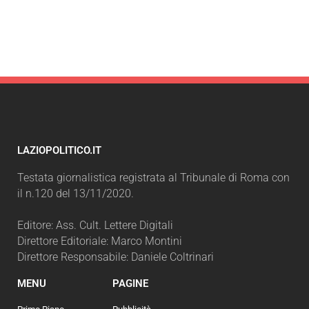
LAZIOPOLITICO.IT
Testata giornalistica registrata al Tribunale di Roma con
il n.120 del 13/11/2020.
Editore: Ass. Cult. Lettere Digitali
Direttore Editoriale: Marco Montini
Direttore Responsabile: Daniele Coltrinari
MENU
PAGINE