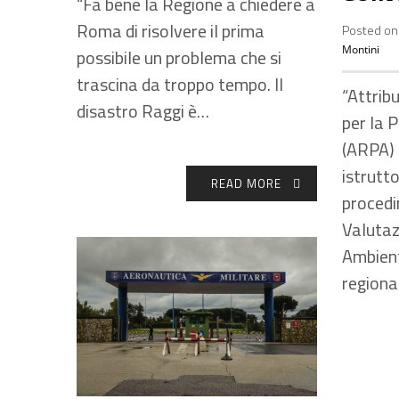
“Fa bene la Regione a chiedere a
Roma di risolvere il prima
Posted on 
Montini
possibile un problema che si
trascina da troppo tempo. Il
“Attrib
disastro Raggi è…
per la 
(ARPA)
istrutto
READ MORE
procedi
Valutaz
Ambient
regiona