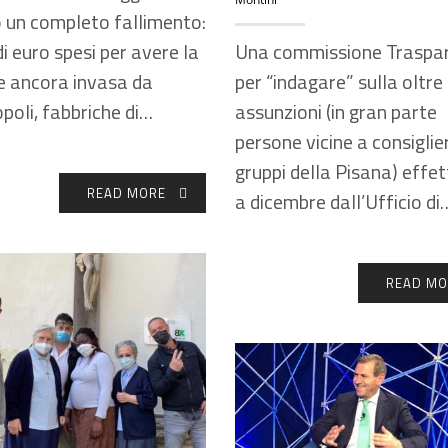
o un completo fallimento:
Una commissione Traspa
di euro spesi per avere la
per “indagare” sulla oltre
e ancora invasa da
assunzioni (in gran parte
poli, fabbriche di…
persone vicine a consiglier
gruppi della Pisana) effe
READ MORE
a dicembre dall’Ufficio di
READ MO