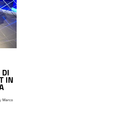
 DI
T IN
A
by
Marco