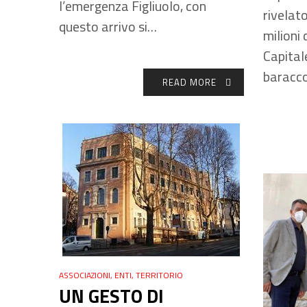
l’emergenza Figliuolo, con
rivelat
questo arrivo si…
milioni 
Capital
baracco
READ MORE
ASSOCIAZIONI
,
ENTI
,
TERRITORIO
UN GESTO DI