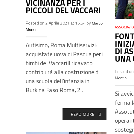
VICINANZA PER I
PICCOLI DEL VACCARI
Posted on 2 Aprile 2021 at 15:54 by
Marco
ASSOCIAZIO
Montini
FONT
INIZ
Autisimo, Roma Multiservizi:
DI A
acquistate uova di Pasqua per i
UNA 
bimbi del VaccariIl ricavato
contribuirà alla costruzione di
Posted on 
Montini
una scuola dell’infanzia in
Burkina Faso Roma, 2…
Si avvic
ferma la
Assotut
READ MORE
operant
sostegn