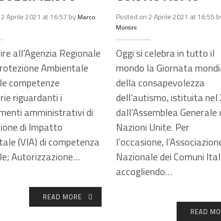
2 Aprile 2021 at 16:57 by
Posted on 2 Aprile 2021 at 16:55 
Marco
Montini
uire all’Agenzia Regionale
Oggi si celebra in tutto il
Protezione Ambientale
mondo la Giornata mondi
 le competenze
della consapevolezza
rie riguardanti i
dell’autismo, istituita ne
menti amministrativi di
dall’Assemblea Generale 
ione di Impatto
Nazioni Unite. Per
ale (VIA) di competenza
l’occasione, l’Associazion
le; Autorizzazione…
Nazionale dei Comuni Itali
accogliendo…
READ MORE
READ MO