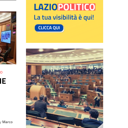
NO
NE
by
Marco