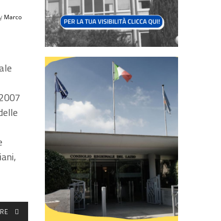
by
Marco
ale
l 2007
delle
e
ani,
RE