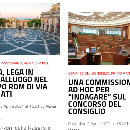
,
PRIMO PIANO
,
ROMA CAPITALE
, LEGA IN
COMMISSIONI
,
CONSIGLIO
,
PRIMO PIA
ALLUOGO NEL
UNA COMMISSIO
O ROM DI VIA
AD HOC PER
IATI
“INDAGARE” SUL
CONCORSO DEL
2 Aprile 2021 at 16:51 by
Marco
CONSIGLIO
Posted on 2 Aprile 2021 at 16:49 
o Rom della Raggi si è
Montini