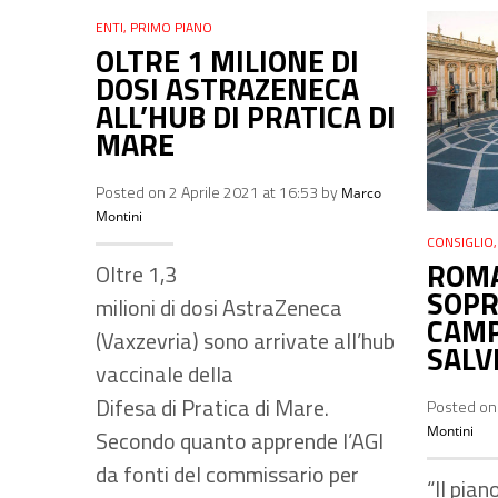
ENTI
,
PRIMO PIANO
OLTRE 1 MILIONE DI
DOSI ASTRAZENECA
ALL’HUB DI PRATICA DI
MARE
Posted on 2 Aprile 2021 at 16:53 by
Marco
Montini
CONSIGLIO
ROMA
Oltre 1,3
SOPR
milioni di dosi AstraZeneca
CAMP
(Vaxzevria) sono arrivate all’hub
SALV
vaccinale della
Difesa di Pratica di Mare.
Posted on 
Montini
Secondo quanto apprende l’AGI
da fonti del commissario per
“Il pian