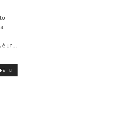
to
ca
, è un…
RE