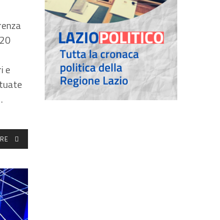
renza
 20
i e
ttuate
…
RE