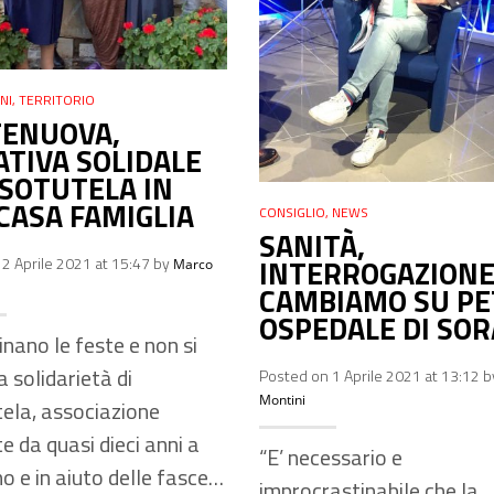
NI
,
TERRITORIO
ENUOVA,
IATIVA SOLIDALE
SSOTUTELA IN
CASA FAMIGLIA
CONSIGLIO
,
NEWS
SANITÀ,
INTERROGAZIONE
2 Aprile 2021 at 15:47 by
Marco
CAMBIAMO SU PE
OSPEDALE DI SOR
inano le feste e non si
 solidarietà di
Posted on 1 Aprile 2021 at 13:12 
Montini
ela, associazione
e da quasi dieci anni a
“E’ necessario e
o e in aiuto delle fasce…
improcrastinabile che la