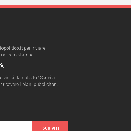
opolitico.it
per inviare
omunicato stampa.
TÀ
 visibilità sul sito? Scrivi a
r ricevere i piani pubblicitari.
ISCRIVITI