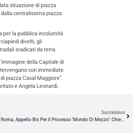
data situazione di piazza
 dalla centralissima piazza
a per la pubblica incolumità
apiedi divelti, gli
radali sradicati da terra.
’immagine della Capitale di
e intervengano con immediate
 di piazza Casal Maggiore”.
aritato e Angela Leonardi.
Successivo
Roma, Appello Bis Per Il Processo ‘Mondo Di Mezzo’: Chiesti 11 Anni Per Carminati