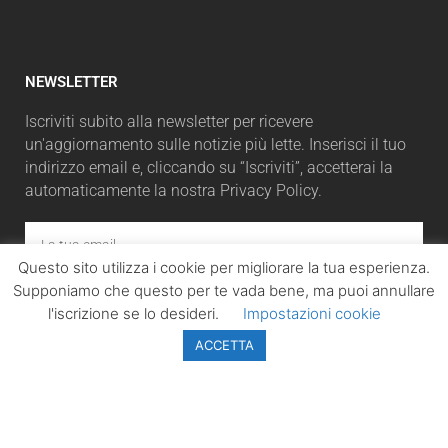
NEWSLETTER
Iscriviti subito alla newsletter per ricevere
un'aggiornamento sulle notizie più lette. Inserisci il tuo
indirizzo email e, cliccando su “Iscriviti”, accetterai la
automaticamente la nostra Privacy Policy.
Questo sito utilizza i cookie per migliorare la tua esperienza.
Supponiamo che questo per te vada bene, ma puoi annullare
ISCRIVITI
l'iscrizione se lo desideri.
Impostazioni cookie
ACCETTA
LazioPolitico.it -