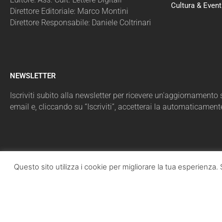
Cultura & Event
Direttore Editoriale: Marco Montini
Direttore Responsabile: Daniele Coltrinari
NEWSLETTER
Iscriviti subito alla newsletter per ricevere un'aggiornamento sul
email e, cliccando su “Iscriviti”, accetterai la automaticament
Questo sito utilizza i cookie per migliorare la tua esperienz
LazioPolit
T