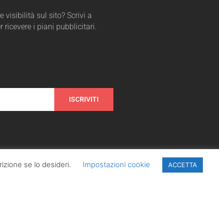
 visibilità sul sito? Scrivi a
r ricevere i piani pubblicitari.
ISCRIVITI
izione se lo desideri.
Impostazioni cookie
ACCETTA