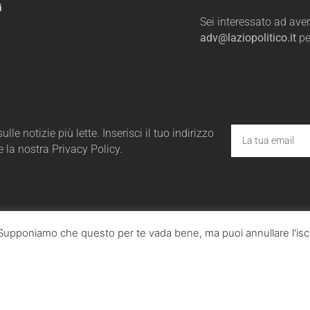
i
Sei interessato ad avere
adv@laziopolitico.it
pe
le notizie più lette. Inserisci il tuo indirizzo
e la nostra Privacy Policy.
a. Supponiamo che questo per te vada bene, ma puoi annullare l'iscr
ico.it - Tutta la cronaca politica della Regione Lazio
utti i diritti sono riservati. © Copyright 2023