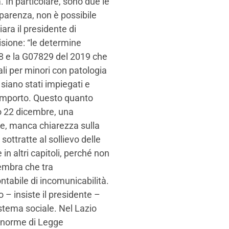
 In particolare, sono due le
parenza, non è possibile
iara il presidente di
isione: “le determine
8 e la G07829 del 2019 che
ali per minori con patologia
siano stati impiegati e
o importo. Questo quanto
so 22 dicembre, una
te, manca chiarezza sulla
sottratte al sollievo delle
in altri capitoli, perché non
embra che tra
ntabile di incomunicabilità.
o – insiste il presidente –
stema sociale. Nel Lazio
 norme di Legge