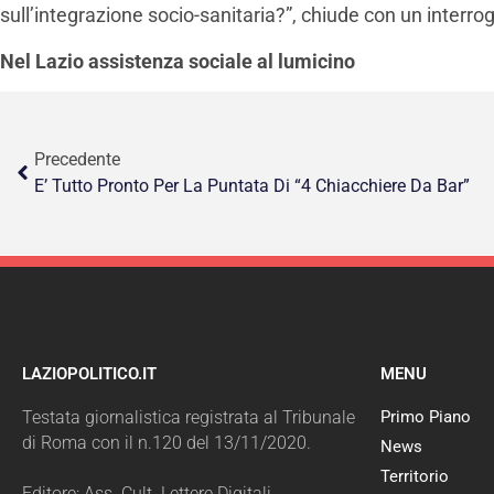
sull’integrazione socio-sanitaria?”, chiude con un interrog
Nel Lazio assistenza sociale al lumicino
Precedente
E’ Tutto Pronto Per La Puntata Di “4 Chiacchiere Da Bar”
LAZIOPOLITICO.IT
MENU
Testata giornalistica registrata al Tribunale
Primo Piano
di Roma con il n.120 del 13/11/2020.
News
Territorio
Editore: Ass. Cult. Lettere Digitali