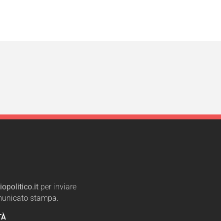
opolitico.it
per inviare
omunicato stampa.
TÀ