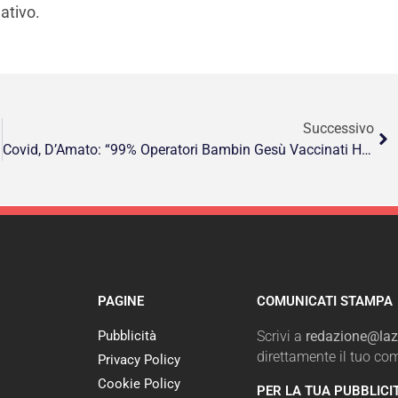
ativo.
Successivo
Covid, D’Amato: “99% Operatori Bambin Gesù Vaccinati Ha Sviluppato Anticorpi”
PAGINE
COMUNICATI STAMPA
Pubblicità
Scrivi a
redazione@lazi
direttamente il tuo c
Privacy Policy
Cookie Policy
PER LA TUA PUBBLICI