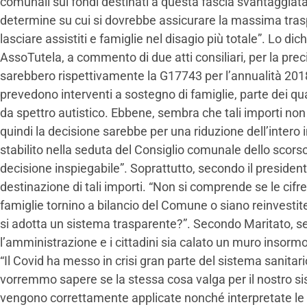
comunali sui fondi destinati a questa fascia svantaggiata.
determine su cui si dovrebbe assicurare la massima tras
lasciare assistiti e famiglie nel disagio più totale”. Lo dich
AssoTutela, a commento di due atti consiliari, per la prec
sarebbero rispettivamente la G17743 per l’annualità 201
prevedono interventi a sostegno di famiglie, parte dei qu
da spettro autistico. Ebbene, sembra che tali importi non 
quindi la decisione sarebbe per una riduzione dell’inter
stabilito nella seduta del Consiglio comunale dello scor
decisione inspiegabile”. Soprattutto, secondo il presiden
destinazione di tali importi. “Non si comprende se le cifre 
famiglie tornino a bilancio del Comune o siano reinvestite 
si adotta un sistema trasparente?”. Secondo Maritato, s
l’amministrazione e i cittadini sia calato un muro insormo
“Il Covid ha messo in crisi gran parte del sistema sanitari
vorremmo sapere se la stessa cosa valga per il nostro si
vengono correttamente applicate nonché interpretate le