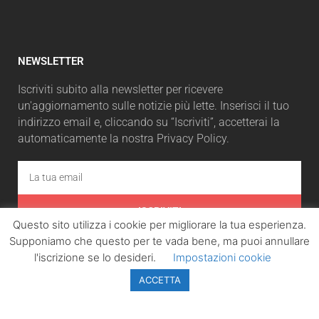
NEWSLETTER
Iscriviti subito alla newsletter per ricevere
un'aggiornamento sulle notizie più lette. Inserisci il tuo
indirizzo email e, cliccando su “Iscriviti”, accetterai la
automaticamente la nostra Privacy Policy.
ISCRIVITI
Questo sito utilizza i cookie per migliorare la tua esperienza.
Supponiamo che questo per te vada bene, ma puoi annullare
l'iscrizione se lo desideri.
Impostazioni cookie
ACCETTA
LazioPolitico.it -