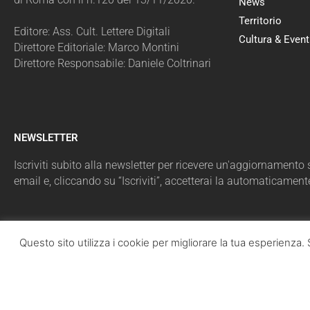
News
Territorio
Editore: Ass. Cult. Lettere Digitali
Cultura & Event
Direttore Editoriale: Marco Montini
Direttore Responsabile: Daniele Coltrinari
NEWSLETTER
Iscriviti subito alla newsletter per ricevere un'aggiornamento sul
email e, cliccando su “Iscriviti”, accetterai la automaticament
Questo sito utilizza i cookie per migliorare la tua esperienz
LazioPolit
T