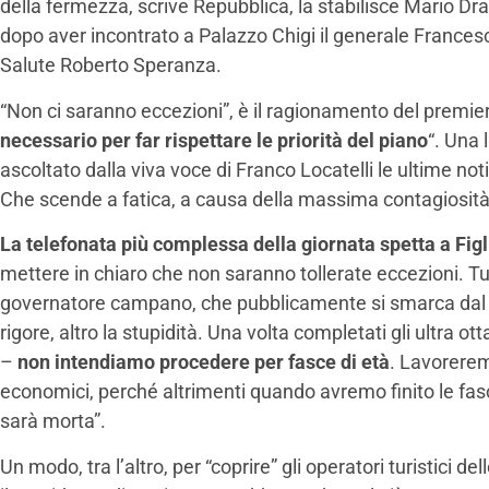
della fermezza, scrive Repubblica, la stabilisce Mario D
dopo aver incontrato a Palazzo Chigi il generale Francesco
Salute Roberto Speranza.
“Non ci saranno eccezioni”, è il ragionamento del premier
necessario per far rispettare le priorità del piano
“. Una 
ascoltato dalla viva voce di Franco Locatelli le ultime noti
Che scende a fatica, a causa della massima contagiosità 
La telefonata più complessa della giornata spetta a Figl
mettere in chiaro che non saranno tollerate eccezioni. Tu
governatore campano, che pubblicamente si smarca dal g
rigore, altro la stupidità. Una volta completati gli ultra ott
–
non intendiamo procedere per fasce di età
. Lavorerem
economici, perché altrimenti quando avremo finito le fasc
sarà morta”.
Un modo, tra l’altro, per “coprire” gli operatori turistici d