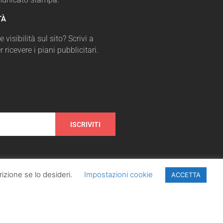
TÀ
 visibilità sul sito? Scrivi a
r ricevere i piani pubblicitari.
ISCRIVITI
izione se lo desideri.
Impostazioni cookie
ACCETTA