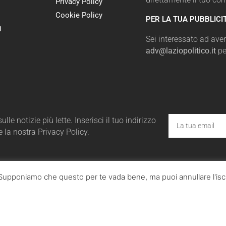
Privacy Policy
Cookie Policy
PER LA TUA PUBBLICI
i
Sei interessato ad avere
adv@laziopolitico.it
pe
le notizie più lette. Inserisci il tuo indirizzo
e la nostra Privacy Policy.
a. Supponiamo che questo per te vada bene, ma puoi annullare l'iscr
ico.it - Tutta la cronaca politica della Regione Lazio
utti i diritti sono riservati. © Copyright 2023