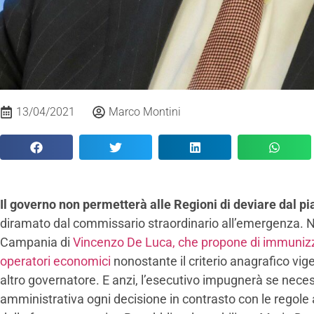
13/04/2021
Marco Montini
Il governo non permetterà alle Regioni di deviare dal p
diramato dal commissario straordinario all’emergenza. No
Campania di
Vincenzo De Luca, che propone di immunizz
operatori economici
nonostante il criterio anagrafico vi
altro governatore. E anzi, l’esecutivo impugnerà se necess
amministrativa ogni decisione in contrasto con le regole 