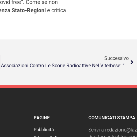
“Covid free”. Come se non
renza Stato-Regioni
e critica
Successivo
Associazioni Contro Le Scorie Radioattive Nel Viterbese: “Bene “no” Regione”
PAGINE
COMUNICATI STAMPA
Pubblicità
Scrivi a
redazione@lazi
direttamente il tuo c