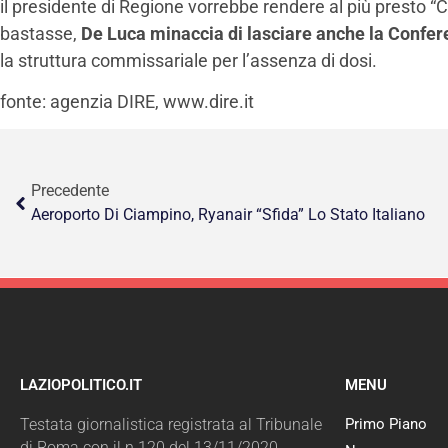
il presidente di Regione vorrebbe rendere al più presto 
bastasse,
De Luca minaccia di lasciare anche la Confe
la struttura commissariale per l’assenza di dosi.
fonte: agenzia DIRE, www.dire.it
Precedente
Aeroporto Di Ciampino, Ryanair “sfida” Lo Stato Italiano
LAZIOPOLITICO.IT
MENU
Testata giornalistica registrata al Tribunale
Primo Piano
di Roma con il n.120 del 13/11/2020.