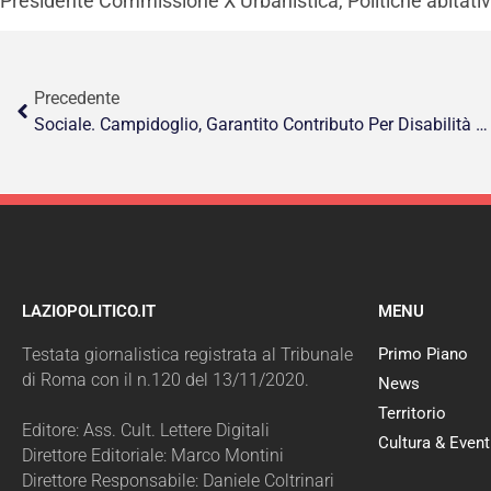
Presidente Commissione X Urbanistica, Politiche abitative
Precedente
Sociale. Campidoglio, Garantito Contributo Per Disabilità Gravissima A Intero Elenco
LAZIOPOLITICO.IT
MENU
Testata giornalistica registrata al Tribunale
Primo Piano
di Roma con il n.120 del 13/11/2020.
News
Territorio
Editore: Ass. Cult. Lettere Digitali
Cultura & Event
Direttore Editoriale: Marco Montini
Direttore Responsabile: Daniele Coltrinari