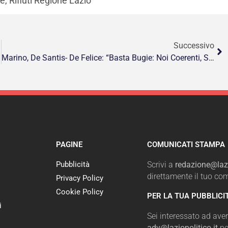
, Rifiuti Regione Lazio
Successivo
Marino, De Santis- De Felice: “Basta Bugie: Noi Coerenti, Spaccatura Centrodestra Dipesa Da Altri…”
PAGINE
COMUNICATI STAMPA
Pubblicità
Scrivi a
redazione@lazi
direttamente il tuo c
Privacy Policy
Cookie Policy
PER LA TUA PUBBLICI
i
Sei interessato ad avere
adv@laziopolitico.it
pe