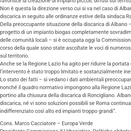
favorisce la creazione di impianti piccoli, diffusi sul territ
Non è questa la direzione verso cui si va nel caso di Alba
discarica in seguito alle ordinanze estive della sindaca R
Della preoccupante situazione della discarica di Albano 
progetto di un impianto biogas completamente sovradim
delle comunità locali – si è occupata oggi la Commission
corso della quale sono state ascoltate le voci di numerosi c
sul territorio.
Anche se la Regione Lazio ha agito per ridurre la portata de
l’intervento è stato troppo limitato e sostanzialmente ine
Lo stato dei fatti – si vedano i dati ambientali preoccupan
nonché il quadro normativo impongono alla Regione Lazio
portino alla chiusura della discarica di Roncigliano. Alban
discarica, né vi sono soluzioni possibili se Roma continua 
indifferenziato così alto ed impianti troppo grandi”.
Cons. Marco Cacciatore – Europa Verde