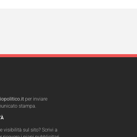
opolitico.it
per inviare
omunicato stampa.
TÀ
 visibilità sul sito? Scrivi a
r ricevere i piani pubblicitari.