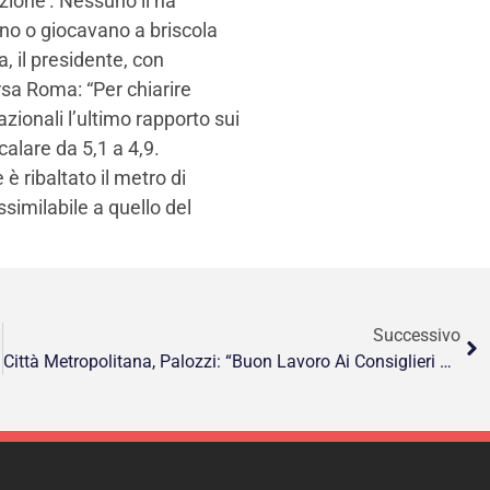
zione’. Nessuno li ha
ino o giocavano a briscola
a, il presidente, con
rsa Roma: “Per chiarire
zionali l’ultimo rapporto sui
calare da 5,1 a 4,9.
 è ribaltato il metro di
ssimilabile a quello del
Successivo
Città Metropolitana, Palozzi: “Buon Lavoro Ai Consiglieri Neo Eletti A Palazzo Valentini”