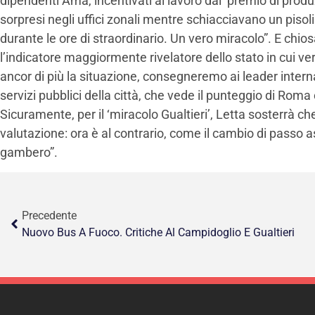
dipendenti Ama, incentivati al lavoro dal ‘premio di produ
sorpresi negli uffici zonali mentre schiacciavano un pisol
durante le ore di straordinario. Un vero miracolo”. E chios
l’indicatore maggiormente rivelatore dello stato in cui ve
ancor di più la situazione, consegneremo ai leader interna
servizi pubblici della città, che vede il punteggio di Roma 
Sicuramente, per il ‘miracolo Gualtieri’, Letta sosterrà che
valutazione: ora è al contrario, come il cambio di passo a
gambero”.
Precedente
Nuovo Bus A Fuoco. Critiche Al Campidoglio E Gualtieri