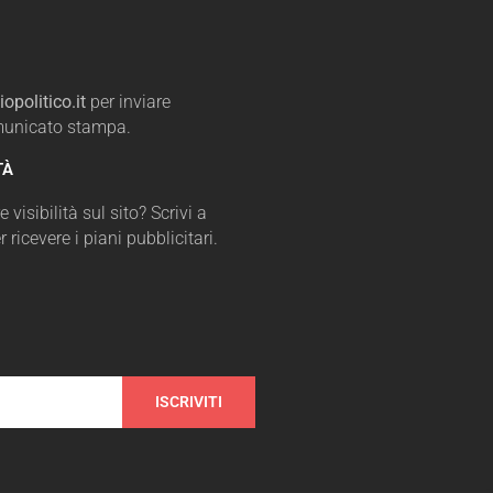
opolitico.it
per inviare
omunicato stampa.
TÀ
 visibilità sul sito? Scrivi a
r ricevere i piani pubblicitari.
ISCRIVITI