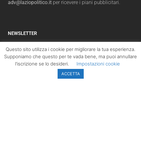
adv@laziopolitico.it
per ricevere i piani pubblicitari.
NEWSLETTER
Iscriviti subito alla newsletter per ricevere
Questo sito utilizza i cookie per migliorare la tua esperienza.
un'aggiornamento sulle notizie più lette. Inserisci il tuo
Supponiamo che questo per te vada bene, ma puoi annullare
indirizzo email e, cliccando su “Iscriviti”, accetterai la
l'iscrizione se lo desideri.
Impostazioni cookie
automaticamente la nostra Privacy Policy.
ACCETTA
ISCRIVITI