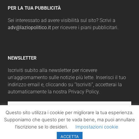
PER LA TUA PUBBLICITÀ
Sei interessato ad avere visibilità sul sito? Scrivi a
adv@laziopolitico.it
per ricevere i piani pubblicitari.
NEWSLETTER
Iscriviti subito alla newsletter per ricevere
un'aggiornamento sulle notizie più lette. Inserisci il tuo
indirizzo email e, cliccando su “Iscriviti”, accetterai la
automaticamente la nostra Privacy Policy.
Questo sito utilizza i cookie per migliorare la tua esperienza.
Supponiamo che questo per te vada bene, ma puoi annullare
ISCRIVITI
l'iscrizione se lo desideri.
Impostazioni cookie
ACCETTA