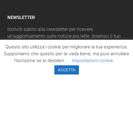
NEWSLETTER
Iscriviti subito alla newsletter per ricevere
un'aggiornamento sulle notizie più lette. Inserisci il tuo
indirizzo email e, cliccando su “Iscriviti”, accetterai la
Questo sito utilizza i cookie per migliorare la tua esperienza.
automaticamente la nostra Privacy Policy.
Supponiamo che questo per te vada bene, ma puoi annullare
l'iscrizione se lo desideri.
Impostazioni cookie
ACCETTA
ISCRIVITI
LazioPolitico.it -
Tutta la cronaca
politica della