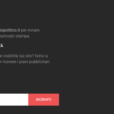
opolitico.it
per inviare
omunicato stampa.
TÀ
 visibilità sul sito? Scrivi a
r ricevere i piani pubblicitari.
ISCRIVITI