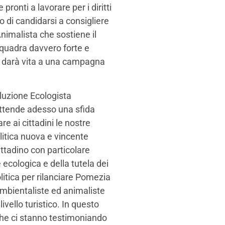
ronti a lavorare per i diritti
o di candidarsi a consigliere
nimalista che sostiene il
squadra davvero forte e
a, darà vita a una campagna
voluzione Ecologista
attende adesso una sfida
 ai cittadini le nostre
olitica nuova e vincente
ittadino con particolare
 ecologica e della tutela dei
olitica per rilanciare Pomezia
mbientaliste ed animaliste
livello turistico. In questo
che ci stanno testimoniando