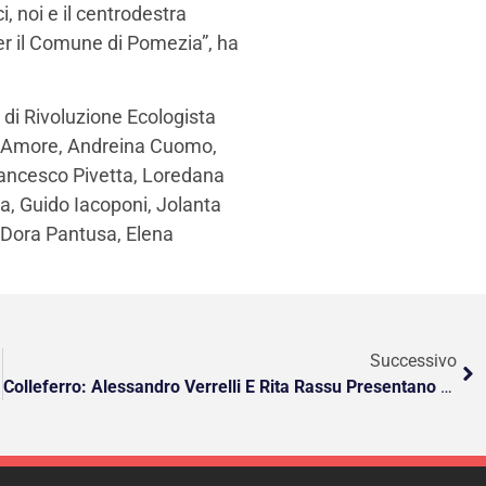
, noi e il centrodestra
er il Comune di Pomezia”, ha
a di Rivoluzione Ecologista
 D’Amore, Andreina Cuomo,
rancesco Pivetta, Loredana
a, Guido Iacoponi, Jolanta
 Dora Pantusa, Elena
Successivo
Colleferro: Alessandro Verrelli E Rita Rassu Presentano Il Loro Nuovo Racconto