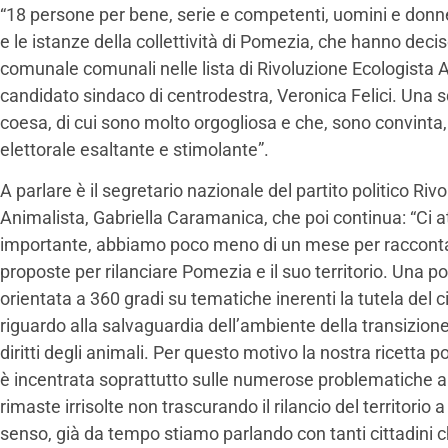
“18 persone per bene, serie e competenti, uomini e donne p
e le istanze della collettività di Pomezia, che hanno decis
comunale comunali nelle lista di Rivoluzione Ecologista A
candidato sindaco di centrodestra, Veronica Felici. Una 
coesa, di cui sono molto orgogliosa e che, sono convint
elettorale esaltante e stimolante”.
A parlare è il segretario nazionale del partito politico Ri
Animalista, Gabriella Caramanica, che poi continua: “Ci 
importante, abbiamo poco meno di un mese per raccontare
proposte per rilanciare Pomezia e il suo territorio. Una p
orientata a 360 gradi su tematiche inerenti la tutela del c
riguardo alla salvaguardia dell’ambiente della transizione
diritti degli animali. Per questo motivo la nostra ricetta p
è incentrata soprattutto sulle numerose problematiche a
rimaste irrisolte non trascurando il rilancio del territorio a 
senso, già da tempo stiamo parlando con tanti cittadini 