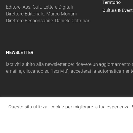
Territorio
Editore: Ass. Cult. Lettere Digitali
Cultura & Event
Direttore Editoriale: Marco Montini
Direttore Responsabile: Daniele Coltrinari
NEWSLETTER
Iscriviti subito alla newsletter per ricevere un'aggiornamento sul
email e, cliccando su “Iscriviti”, accetterai la automaticament
Questo sito utilizza i cookie per migliorare la tua esperienz
LazioPolit
T