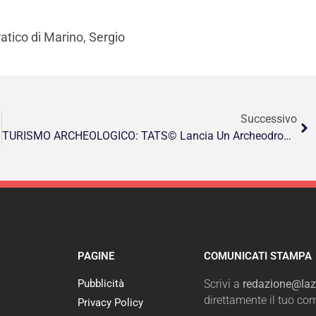
atico di Marino, Sergio
Successivo
TURISMO ARCHEOLOGICO: TATS©️ Lancia Un Archeodrone Su Chianciano Terme
PAGINE
COMUNICATI STAMPA
Pubblicità
Scrivi a
redazione@lazi
direttamente il tuo c
Privacy Policy