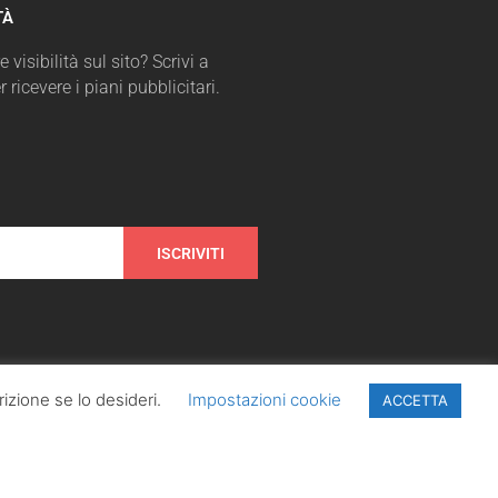
TÀ
 visibilità sul sito? Scrivi a
r ricevere i piani pubblicitari.
ISCRIVITI
izione se lo desideri.
Impostazioni cookie
ACCETTA