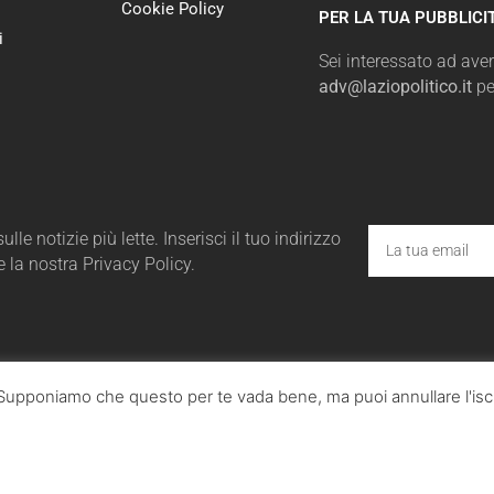
Cookie Policy
PER LA TUA PUBBLICI
i
Sei interessato ad avere
adv@laziopolitico.it
pe
le notizie più lette. Inserisci il tuo indirizzo
e la nostra Privacy Policy.
a. Supponiamo che questo per te vada bene, ma puoi annullare l'iscr
ico.it - Tutta la cronaca politica della Regione Lazio
utti i diritti sono riservati. © Copyright 2023