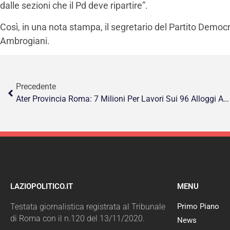
dalle sezioni che il Pd deve ripartire”.
Così, in una nota stampa, il segretario del Partito Democr
Ambrogiani.
Precedente
Ater Provincia Roma: 7 Milioni Per Lavori Sui 96 Alloggi A Velletri
LAZIOPOLITICO.IT
MENU
Testata giornalistica registrata al Tribunale
Primo Piano
di Roma con il n.120 del 13/11/2020.
News