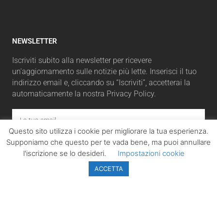
NEWSLETTER
Iscriviti subito alla newsletter per ricevere
un'aggiornamento sulle notizie più lette. Inserisci il tuo
indirizzo email e, cliccando su “Iscriviti”, accetterai la
automaticamente la nostra Privacy Policy.
Questo sito utilizza i cookie per migliorare la tua esperienza.
Supponiamo che questo per te vada bene, ma puoi annullare
ISCRIVITI
l'iscrizione se lo desideri.
Impostazioni cookie
ACCETTA
LazioPolitico.it -