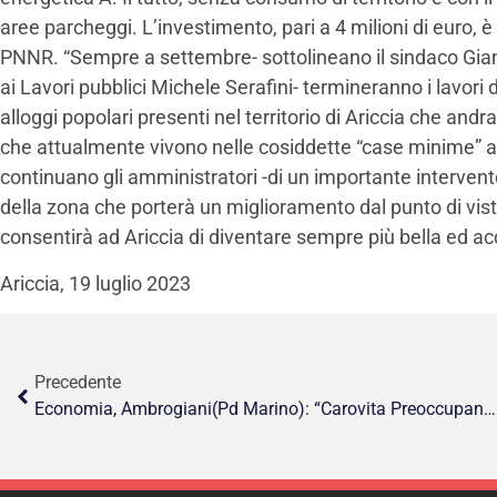
aree parcheggi. L’investimento, pari a 4 milioni di euro, è 
PNNR. “Sempre a settembre- sottolineano il sindaco Gian
ai Lavori pubblici Michele Serafini- termineranno i lavori d
alloggi popolari presenti nel territorio di Ariccia che andr
che attualmente vivono nelle cosiddette “case minime” a V
continuano gli amministratori -di un importante interven
della zona che porterà un miglioramento dal punto di vist
consentirà ad Ariccia di diventare sempre più bella ed ac
Ariccia, 19 luglio 2023
Precedente
Economia, Ambrogiani(Pd Marino): “Carovita Preoccupante E Il Governo È Ancora Alle Promesse”