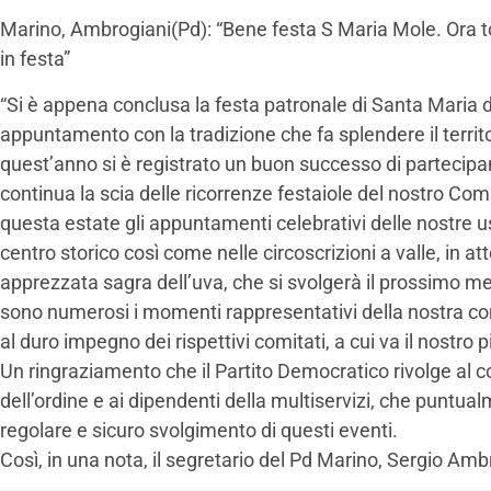
Marino, Ambrogiani(Pd): “Bene festa S Maria Mole. Ora to
in festa”
“Si è appena conclusa la festa patronale di Santa Maria d
appuntamento con la tradizione che fa splendere il territ
quest’anno si è registrato un buon successo di partecipan
continua la scia delle ricorrenze festaiole del nostro Comu
questa estate gli appuntamenti celebrativi delle nostre us
centro storico così come nelle circoscrizioni a valle, in a
apprezzata sagra dell’uva, che si svolgerà il prossimo m
sono numerosi i momenti rappresentativi della nostra c
al duro impegno dei rispettivi comitati, a cui va il nostro 
Un ringraziamento che il Partito Democratico rivolge al 
dell’ordine e ai dipendenti della multiservizi, che puntua
regolare e sicuro svolgimento di questi eventi.
Così, in una nota, il segretario del Pd Marino, Sergio Amb