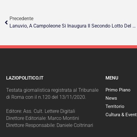
Precedente
Lanuvio, A Campoleone Si Inaugura Il Secondo Lotto Del Campus Scolastico Dell’ I.C. Ettore Majorana
LAZIOPOLITICO.IT
MENU
Testata giornalistica registrata al Tribunale
Primo Piano
di Roma con il n.120 del 13/11/2020.
News
Territorio
Editore: Ass. Cult. Lettere Digitali
Cultura & Event
Direttore Editoriale: Marco Montini
Direttore Responsabile: Daniele Coltrinari