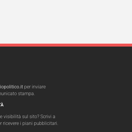
opolitico.it
per inviare
omunicato stampa.
TÀ
 visibilità sul sito? Scrivi a
r ricevere i piani pubblicitari.