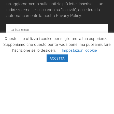
un'aggiornamento sulle notizie più lette. Inserisci il tuo
indirizzo email e, cliccando su “Iscriviti”, accetterai la
automaticamente la nostra Privacy Policy.
Questo sito utilizza i cookie per migliorare la tua esperienza.
ISCRIVITI
Supponiamo che questo per te vada bene, ma puoi annullare
l'iscrizione se lo desideri.
Impostazioni cookie
ACCETTA
LazioPolitico.it -
Tutta la cronaca
politica della
Regione Lazio
Tutti i diritti sono
riservati. ©
Copyright 2023