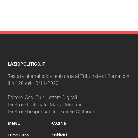
LAZIOPOLITICO.IT
Testata giornalistica registrata al Tribunale di Roma con
il n.120 del 13/11/2020.
Editore: Ass. Cult. Lettere Digitali
Direttore Editoriale: Marco Montini
Direttore Responsabile: Daniele Coltrinari
MENU
PAGINE
Primo Piano
Pubblicità