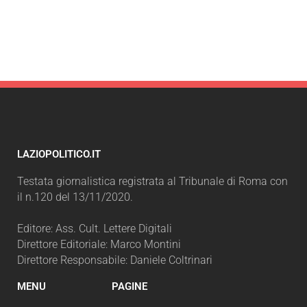
LAZIOPOLITICO.IT
Testata giornalistica registrata al Tribunale di Roma con
il n.120 del 13/11/2020.
Editore: Ass. Cult. Lettere Digitali
Direttore Editoriale: Marco Montini
Direttore Responsabile: Daniele Coltrinari
MENU
PAGINE