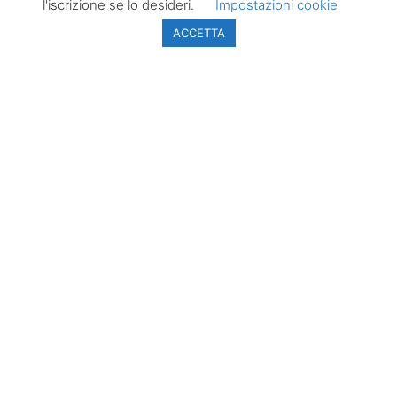
l'iscrizione se lo desideri.
Impostazioni cookie
Primo Piano
Pubblicità
ACCETTA
News
Privacy Policy
Territorio
Cookie Policy
Cultura & Eventi
COMUNICATI STAMPA
Scrivi a
redazione@laziopolitico.it
per inviare
direttamente il tuo comunicato stampa.
PER LA TUA PUBBLICITÀ
Sei interessato ad avere visibilità sul sito? Scrivi a
adv@laziopolitico.it
per ricevere i piani pubblicitari.
NEWSLETTER