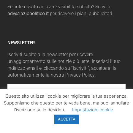
Sei interessato ad avere visibilità sul sito? Scrivi a
adv@laziopolitico.it
per ricevere i piani pubblicitari.
NEWSLETTER
Iscriviti subito alla newsletter per ricevere
un'aggiornamento sulle notizie più lette. Inserisci il tuo
indirizzo email e, cliccando su “Iscriviti”, accetterai la
automaticamente la nostra Privacy Policy.
Questo sito utilizza i cookie per migliorare la tua esperienza.
Supponiamo che questo per te vada bene, ma puoi annullare
ISCRIVITI
l'iscrizione se lo desideri.
Impostazioni cookie
ACCETTA