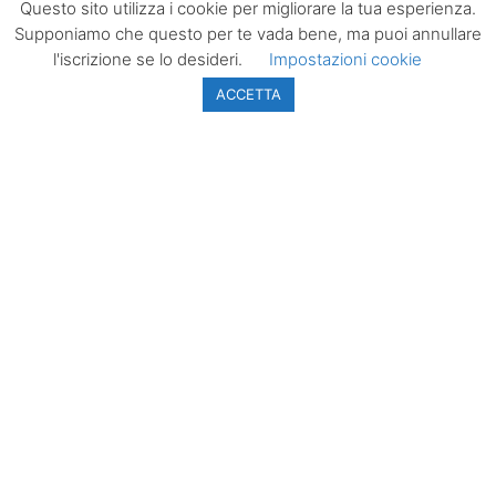
Questo sito utilizza i cookie per migliorare la tua esperienza.
Iscriviti subito alla newsletter per ricevere
Supponiamo che questo per te vada bene, ma puoi annullare
un'aggiornamento sulle notizie più lette. Inserisci il tuo
l'iscrizione se lo desideri.
Impostazioni cookie
indirizzo email e, cliccando su “Iscriviti”, accetterai la
ACCETTA
automaticamente la nostra Privacy Policy.
ISCRIVITI
LazioPolitico.it -
Tutta la cronaca
politica della
Regione Lazio
Tutti i diritti sono
riservati. ©
Copyright 2023