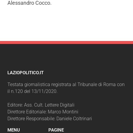
Alessandro Cocco.
LAZIOPOLITICO.IT
Testata giornalistica registrata al Tribunale di Roma con
il n.120 del 13/11/2020.
Editore: Ass. Cult. Lettere Digitali
Direttore Editoriale: Marco Montini
Direttore Responsabile: Daniele Coltrinari
MENU
PAGINE