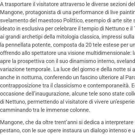
A trasportare il visitatore attraverso le diverse sezioni d
Mangone, protagonista di una performance di live paintin
svelamento del maestoso Polittico, esempio di arte site
ideato in esclusiva per celebrare il tempio di Nettuno e il
ai grandi archetipi della mitologia classica, impressi su
la pennellata potente, composta da 20 tele estese per un
offrendo allo spettatore una visione multidimensionale: la
apre la prospettiva con il suo dinamismo interno, svelan
variazione temporale. La luce del giorno e della notte si al
anche in notturna, conferendo un fascino ulteriore al Par
contrapposizione tra il classicismo e contemporaneità. 
occasione dell’inaugurazione, alcune tele sono state coll
di Nettuno, permettendo al visitatore di vivere un’esper
camminando tra le immense colonne.
Mangone, che da oltre trent’anni si dedica a interpretare 
pestano, con le sue opere instaura un dialogo intenso e un