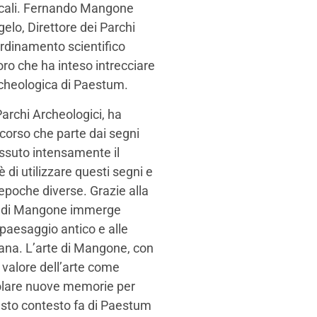
pocali. Fernando Mangone
elo, Direttore dei Parchi
ordinamento scientifico
voro che ha inteso intrecciare
rcheologica di Paestum.
Parchi Archeologici, ha
rcorso che parte dai segni
ssuto intensamente il
è di utilizzare questi segni e
epoche diverse. Grazie alla
ra di Mangone immerge
 paesaggio antico e alle
cana. L’arte di Mangone, con
 valore dell’arte come
molare nuove memorie per
questo contesto fa di Paestum