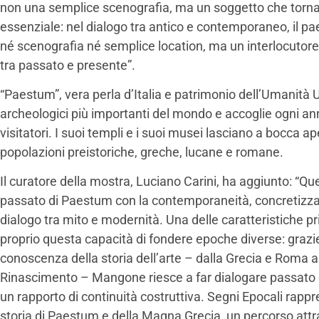
non una semplice scenografia, ma un soggetto che torna
essenziale: nel dialogo tra antico e contemporaneo, il p
né scenografia né semplice location, ma un interlocutore 
tra passato e presente”.
“Paestum”, vera perla d’Italia e patrimonio dell’Umanità 
archeologici più importanti del mondo e accoglie ogni a
visitatori. I suoi templi e i suoi musei lasciano a bocca ap
popolazioni preistoriche, greche, lucane e romane.
Il curatore della mostra, Luciano Carini, ha aggiunto: “Qu
passato di Paestum con la contemporaneità, concretizzan
dialogo tra mito e modernità. Una delle caratteristiche p
proprio questa capacità di fondere epoche diverse: grazi
conoscenza della storia dell’arte – dalla Grecia e Roma a
Rinascimento – Mangone riesce a far dialogare passato e
un rapporto di continuità costruttiva. Segni Epocali rappr
storia di Paestum e della Magna Grecia, un percorso attr