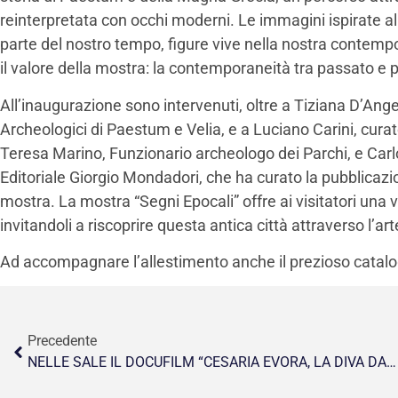
reinterpretata con occhi moderni. Le immagini ispirate a
parte del nostro tempo, figure vive nella nostra contempor
il valore della mostra: la contemporaneità tra passato e 
All’inaugurazione sono intervenuti, oltre a Tiziana D’Ange
Archeologici di Paestum e Velia, e a Luciano Carini, cura
Teresa Marino, Funzionario archeologo dei Parchi, e Carl
Editoriale Giorgio Mondadori, che ha curato la pubblicazi
mostra. La mostra “Segni Epocali” offre ai visitatori una 
invitandoli a riscoprire questa antica città attraverso l’a
Ad accompagnare l’allestimento anche il prezioso catalo
Precedente
NELLE SALE IL DOCUFILM “CESARIA EVORA, LA DIVA DAI PIEDI SCALZI”