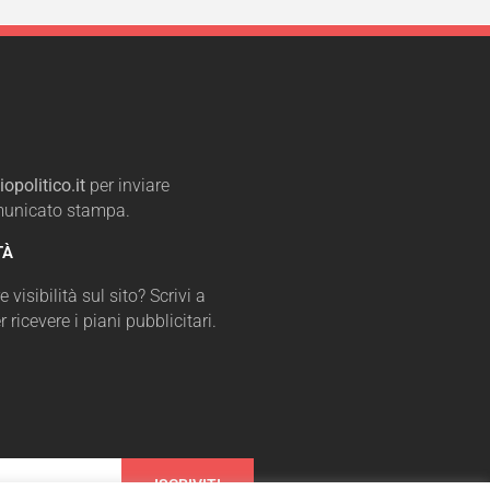
opolitico.it
per inviare
omunicato stampa.
TÀ
 visibilità sul sito? Scrivi a
r ricevere i piani pubblicitari.
ISCRIVITI