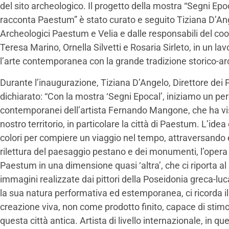
del sito archeologico. Il progetto della mostra “Segni E
racconta Paestum” è stato curato e seguito Tiziana D’Ang
Archeologici Paestum e Velia e dalle responsabili del co
Teresa Marino, Ornella Silvetti e Rosaria Sirleto, in un la
l’arte contemporanea con la grande tradizione storico-a
Durante l’inaugurazione, Tiziana D’Angelo, Direttore dei 
dichiarato: “Con la mostra ‘Segni Epocal’, iniziamo un pe
contemporanei dell’artista Fernando Mangone, che ha vi
nostro territorio, in particolare la città di Paestum. L’idea 
colori per compiere un viaggio nel tempo, attraversando 
rilettura del paesaggio pestano e dei monumenti, l’ope
Paestum in una dimensione quasi ‘altra’, che ci riporta al
immagini realizzate dai pittori della Poseidonia greca-lu
la sua natura performativa ed estemporanea, ci ricorda il
creazione viva, non come prodotto finito, capace di sti
questa città antica. Artista di livello internazionale, in 