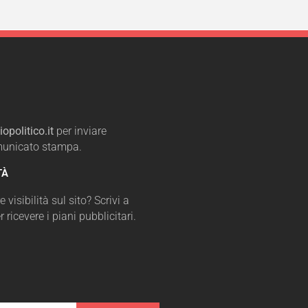
opolitico.it
per inviare
omunicato stampa.
TÀ
 visibilità sul sito? Scrivi a
r ricevere i piani pubblicitari.