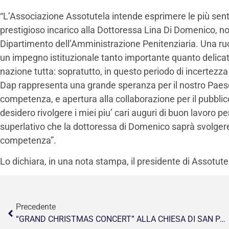
“L’Associazione Assotutela intende esprimere le più senti
prestigioso incarico alla Dottoressa Lina Di Domenico, 
Dipartimento dell’Amministrazione Penitenziaria. Una ruo
un impegno istituzionale tanto importante quanto delicato
nazione tutta: sopratutto, in questo periodo di incertezza 
Dap rappresenta una grande speranza per il nostro Paese,
competenza, e apertura alla collaborazione per il pubbli
desidero rivolgere i miei piu’ cari auguri di buon lavoro 
superlativo che la dottoressa di Domenico saprà svolgere
competenza”.
Lo dichiara, in una nota stampa, il presidente di Assotut
Precedente
“GRAND CHRISTMAS CONCERT” ALLA CHIESA DI SAN PAOLO ENTRO LE MURA