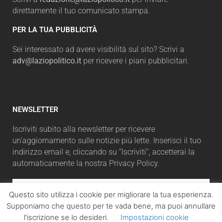
direttamente il tuo comunicato stampa.
PER LA TUA PUBBLICITÀ
Sei interessato ad avere visibilità sul sito? Scrivi a
adv@laziopolitico.it
per ricevere i piani pubblicitari.
NEWSLETTER
Iscriviti subito alla newsletter per ricevere
un'aggiornamento sulle notizie più lette. Inserisci il tuo
indirizzo email e, cliccando su “Iscriviti”, accetterai la
automaticamente la nostra Privacy Policy.
Questo sito utilizza i cookie per migliorare la tua esperienza.
Supponiamo che questo per te vada bene, ma puoi annullare
ISCRIVITI
l'iscrizione se lo desideri.
Impostazioni cookie