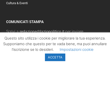
Cultura & Eventi
COMUNICATI STAMPA
Scrivi a
redazione@laziopolitico.it
per inviare
direttamente il tuo comunicato stampa.
Questo sito utilizza i cookie per migliorare la tua esperienza.
Supponiamo che questo per te vada bene, ma puoi annullare
PER LA TUA PUBBLICITÀ
l'iscrizione se lo desideri.
Impostazioni cookie
Sei interessato ad avere visibilità sul sito? Scrivi a
ACCETTA
adv@laziopolitico.it
per ricevere i piani pubblicitari.
NEWSLETTER
Iscriviti subito alla newsletter per ricevere
un'aggiornamento sulle notizie più lette. Inserisci il tuo
indirizzo email e, cliccando su “Iscriviti”, accetterai la