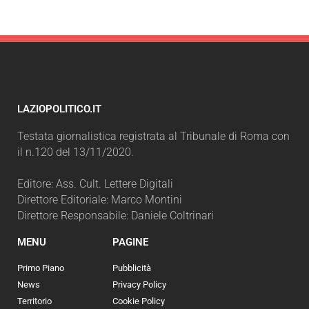
LAZIOPOLITICO.IT
Testata giornalistica registrata al Tribunale di Roma con
il n.120 del 13/11/2020.
Editore: Ass. Cult. Lettere Digitali
Direttore Editoriale: Marco Montini
Direttore Responsabile: Daniele Coltrinari
MENU
PAGINE
Primo Piano
Pubblicità
News
Privacy Policy
Territorio
Cookie Policy