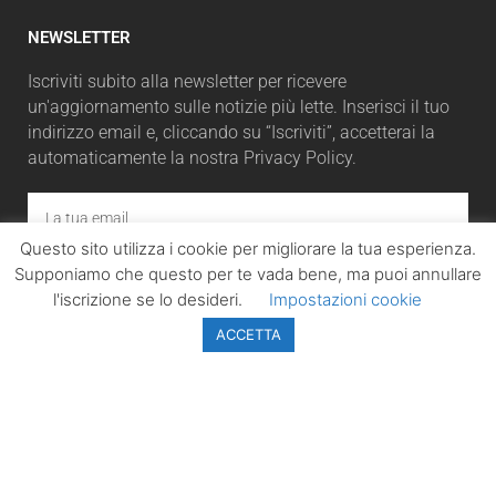
NEWSLETTER
Iscriviti subito alla newsletter per ricevere
un'aggiornamento sulle notizie più lette. Inserisci il tuo
indirizzo email e, cliccando su “Iscriviti”, accetterai la
automaticamente la nostra Privacy Policy.
Questo sito utilizza i cookie per migliorare la tua esperienza.
ISCRIVITI
Supponiamo che questo per te vada bene, ma puoi annullare
l'iscrizione se lo desideri.
Impostazioni cookie
ACCETTA
LazioPolitico.it -
Tutta la cronaca
politica della
Regione Lazio