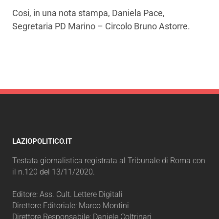
Cosi, in una nota stampa, Daniela Pace,
Segretaria PD Marino – Circolo Bruno Astorre.
LAZIOPOLITICO.IT
Testata giornalistica registrata al Tribunale di Roma con
il n.120 del 13/11/2020.
Editore: Ass. Cult. Lettere Digitali
Direttore Editoriale: Marco Montini
Direttore Responsabile: Daniele Coltrinari