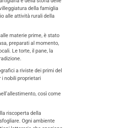
rtigiana e della storia delle
villeggiatura della famiglia
alle attività rurali della
 dalle materie prime, è stato
 casa, preparati al momento,
ali. Le torte, il pane, la
radizione.
rafici a riviste dei primi del
i nobili proprietari
 nell’allestimento, così come
lla riscoperta della
a sfogliare. Ogni ambiente