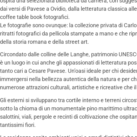
ospita una selezionata biblioteca da camera, con suggest
dai versi di Pavese a Ovidio, dalla letteratura classica al
coffee table book fotografici.
Le fotografie sono ovunque: la collezione privata di Carlo 
ritratti fotografici da pellicola stampate a mano e che rip
della storia romana e della street art.
Circondato dalle colline delle Langhe, patrimonio UNESCO 
è un luogo in cui anche gli appassionati di letteratura po
tanto cari a Cesare Pavese. Un’oasi ideale per chi deside
immergersi nella bellezza autentica della natura e per chi
numerose attrazioni culturali, artistiche e ricreative che il 
Gli esterni si sviluppano tra cortile interno e terreni circost
sotto la chioma di un monumentale pino marittimo ultrace
salottini, viali, pergole e recinti di coltivazione che ospitan
tantissimi fiori.