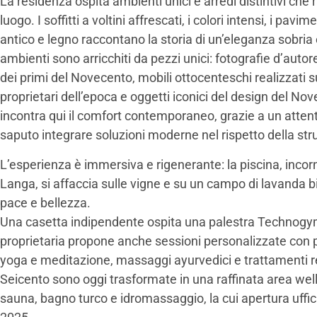
La residenza ospita ambienti unici e arredi distintivi che 
luogo. I soffitti a voltini affrescati, i colori intensi, i pav
antico e legno raccontano la storia di un’eleganza sobria 
ambienti sono arricchiti da pezzi unici: fotografie d’autore,
dei primi del Novecento, mobili ottocenteschi realizzati su
proprietari dell’epoca e oggetti iconici del design del Nove
incontra qui il comfort contemporaneo, grazie a un attent
saputo integrare soluzioni moderne nel rispetto della stru
L’esperienza è immersiva e rigenerante: la piscina, incorn
Langa, si affaccia sulle vigne e su un campo di lavanda bi
pace e bellezza.
Una casetta indipendente ospita una palestra Technogym
proprietaria propone anche sessioni personalizzate con pe
yoga e meditazione, massaggi ayurvedici e trattamenti re
Seicento sono oggi trasformate in una raffinata area we
sauna, bagno turco e idromassaggio, la cui apertura uffic