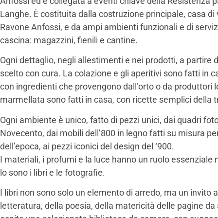
Anfossi ed è collegata a eventi chiave della Resistenza pa
Langhe. È costituita dalla costruzione principale, casa di 
Ravone Anfossi, e da ampi ambienti funzionali e di servizio 
cascina: magazzini, fienili e cantine.
Ogni dettaglio, negli allestimenti e nei prodotti, a partire
scelto con cura. La colazione e gli aperitivi sono fatti in
con ingredienti che provengono dall’orto o da produttori loc
marmellata sono fatti in casa, con ricette semplici della t
Ogni ambiente è unico, fatto di pezzi unici, dai quadri fotog
Novecento, dai mobili dell’800 in legno fatti su misura per 
dell’epoca, ai pezzi iconici del design del ‘900.
I materiali, i profumi e la luce hanno un ruolo essenziale
lo sono i libri e le fotografie.
I libri non sono solo un elemento di arredo, ma un invito a
letteratura, della poesia, della matericità delle pagine d