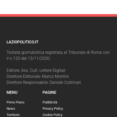
LAZIOPOLITICO.IT
Testata giornalistica registrata al Tribunale di Roma con
il n.120 del 13/11/2020.
Editore: Ass. Cult. Lettere Digitali
Direttore Editoriale: Marco Montini
Direttore Responsabile: Daniele Coltrinari
MENU
PAGINE
Primo Piano
Pubblicità
News
Privacy Policy
Territorio
Cookie Policy