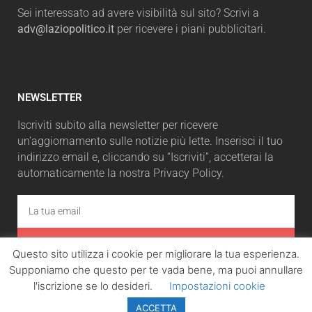
Sei interessato ad avere visibilità sul sito? Scrivi a
adv@laziopolitico.it
per ricevere i piani pubblicitari.
NEWSLETTER
Iscriviti subito alla newsletter per ricevere
un'aggiornamento sulle notizie più lette. Inserisci il tuo
indirizzo email e, cliccando su “Iscriviti”, accetterai la
automaticamente la nostra Privacy Policy.
ISCRIVITI
Questo sito utilizza i cookie per migliorare la tua esperienza.
Supponiamo che questo per te vada bene, ma puoi annullare
l'iscrizione se lo desideri.
Impostazioni cookie
ACCETTA