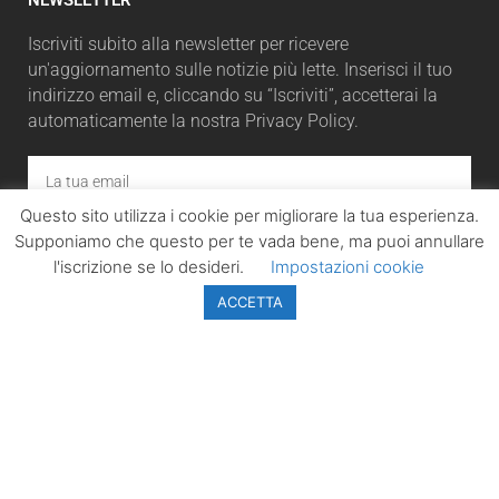
Iscriviti subito alla newsletter per ricevere
un'aggiornamento sulle notizie più lette. Inserisci il tuo
indirizzo email e, cliccando su “Iscriviti”, accetterai la
automaticamente la nostra Privacy Policy.
Questo sito utilizza i cookie per migliorare la tua esperienza.
ISCRIVITI
Supponiamo che questo per te vada bene, ma puoi annullare
l'iscrizione se lo desideri.
Impostazioni cookie
ACCETTA
LazioPolitico.it -
Tutta la cronaca
politica della
Regione Lazio
Tutti i diritti sono
riservati. ©