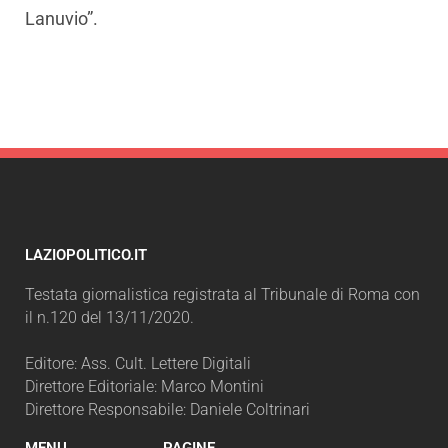
Lanuvio”.
LAZIOPOLITICO.IT
Testata giornalistica registrata al Tribunale di Roma con
il n.120 del 13/11/2020.
Editore: Ass. Cult. Lettere Digitali
Direttore Editoriale: Marco Montini
Direttore Responsabile: Daniele Coltrinari
MENU
PAGINE