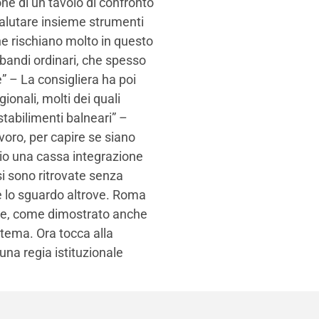
one di un tavolo di confronto
 valutare insieme strumenti
 che rischiano molto in questo
bandi ordinari, che spesso
” – La consigliera ha poi
gionali, molti dei quali
stabilimenti balneari” –
voro, per capire se siano
pio una cassa integrazione
si sono ritrovate senza
e lo sguardo altrove. Roma
rte, come dimostrato anche
 tema. Ora tocca alla
una regia istituzionale