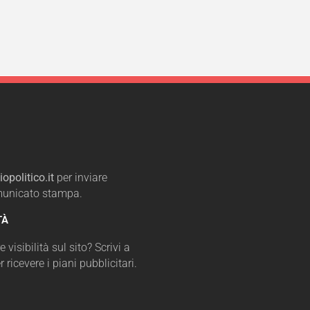
opolitico.it
per inviare
omunicato stampa.
TÀ
 visibilità sul sito? Scrivi a
r ricevere i piani pubblicitari.