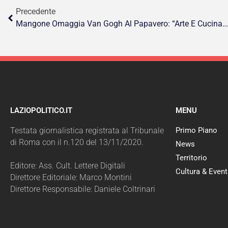
Precedente
Mangone Omaggia Van Gogh Al Papavero: “Arte E Cucina Si Incontrano In Un Evento Unico A Eboli”
LAZIOPOLITICO.IT
MENU
Testata giornalistica registrata al Tribunale
Primo Piano
di Roma con il n.120 del 13/11/2020.
News
Territorio
Editore: Ass. Cult. Lettere Digitali
Cultura & Event
Direttore Editoriale: Marco Montini
Direttore Responsabile: Daniele Coltrinari