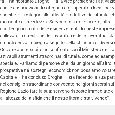
fa – ha ricordato Droghei – alla vice presidente l’attivazi
con le associazioni di categoria e gli operatori locali per
specifici di sostegno alle attività produttive del litorale,
momento di incertezza. Servono misure concrete, oltre i 
non tengono conto delle esigenze reali di queste imprese
sollevato la questione dei lavoratori e delle lavoratrici sta
rimasti senza impiego a seguito della chiusura di diversi 
Occorre aprire subito un confronto con il Ministero del La
attivabili strumenti straordinari di tutela, come ad esem
speciale. Parliamo di persone che, da un giorno all’altro, 
prospettive né sostegni economici: non possiamo voltar
Capitale – ha concluso Droghei – sta facendo la sua pa
nel consiglio straordinario convocato nei giorni scorsi sul
Regione Lazio fare la sua: servono risposte immediate e 
all’altezza della sfida che il nostro litorale sta vivendo”.