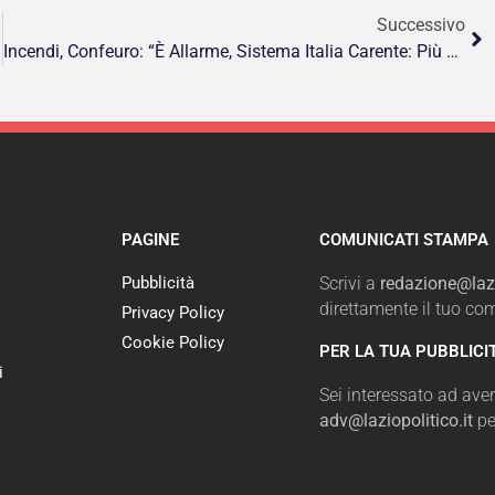
Successivo
Incendi, Confeuro: “È Allarme, Sistema Italia Carente: Più Monitoraggio E Prevenzione”
PAGINE
COMUNICATI STAMPA
Pubblicità
Scrivi a
redazione@lazi
direttamente il tuo c
Privacy Policy
Cookie Policy
PER LA TUA PUBBLICI
i
Sei interessato ad avere
adv@laziopolitico.it
pe