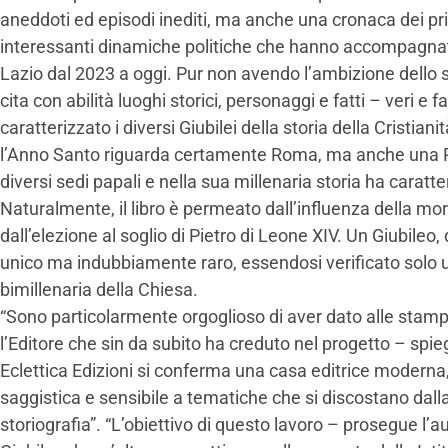
aneddoti ed episodi inediti, ma anche una cronaca dei prin
interessanti dinamiche politiche che hanno accompagnato
Lazio dal 2023 a oggi. Pur non avendo l’ambizione dello st
cita con abilità luoghi storici, personaggi e fatti – veri e 
caratterizzato i diversi Giubilei della storia della Cristia
l’Anno Santo riguarda certamente Roma, ma anche una Re
diversi sedi papali e nella sua millenaria storia ha caratte
Naturalmente, il libro è permeato dall’influenza della mo
dall’elezione al soglio di Pietro di Leone XIV. Un Giubileo
unico ma indubbiamente raro, essendosi verificato solo un
bimillenaria della Chiesa.
“Sono particolarmente orgoglioso di aver dato alle stam
l’Editore che sin da subito ha creduto nel progetto – spi
Eclettica Edizioni si conferma una casa editrice moderna, 
saggistica e sensibile a tematiche che si discostano dalla 
storiografia”. “L’obiettivo di questo lavoro – prosegue l’a