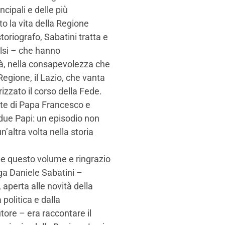
cipali e delle più
 la vita della Regione
oriografo, Sabatini tratta e
falsi – che hanno
nità, nella consapevolezza che
gione, il Lazio, che vanta
rizzato il corso della Fede.
rte di Papa Francesco e
, due Papi: un episodio non
’altra volta nella storia
pe questo volume e ringrazio
ega Daniele Sabatini –
aperta alle novità della
politica e dalla
utore – era raccontare il