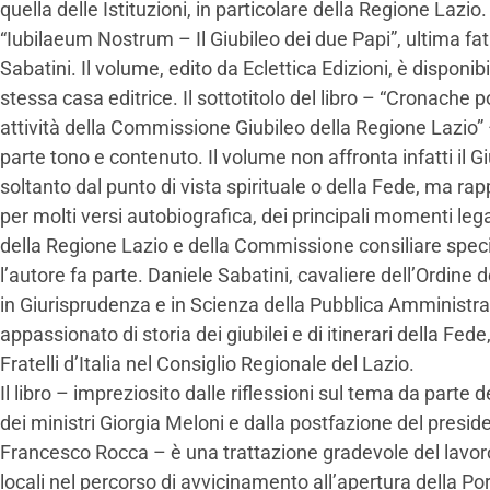
quella delle Istituzioni, in particolare della Regione Lazio
“Iubilaeum Nostrum – Il Giubileo dei due Papi”, ultima fati
Sabatini. Il volume, edito da Eclettica Edizioni, è disponibi
stessa casa editrice. Il sottotitolo del libro – “Cronache po
attività della Commissione Giubileo della Regione Lazio” 
parte tono e contenuto. Il volume non affronta infatti il G
soltanto dal punto di vista spirituale o della Fede, ma ra
per molti versi autobiografica, dei principali momenti legati
della Regione Lazio e della Commissione consiliare specia
l’autore fa parte. Daniele Sabatini, cavaliere dell’Ordine 
in Giurisprudenza e in Scienza della Pubblica Amministr
appassionato di storia dei giubilei e di itinerari della Fed
Fratelli d’Italia nel Consiglio Regionale del Lazio.
Il libro – impreziosito dalle riflessioni sul tema da parte 
dei ministri Giorgia Meloni e dalla postfazione del presi
Francesco Rocca – è una trattazione gradevole del lavoro d
locali nel percorso di avvicinamento all’apertura della Por