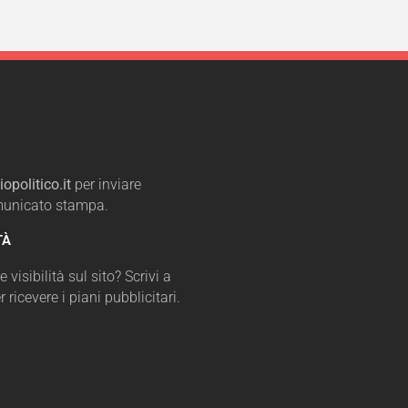
opolitico.it
per inviare
omunicato stampa.
TÀ
 visibilità sul sito? Scrivi a
r ricevere i piani pubblicitari.