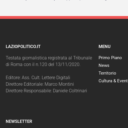
LAZIOPOLITICO.IT
MENU
Testata giornalistica registrata al Tribunale
Primo Piano
di Roma con il n.120 del 13/11/2020.
News
Territorio
Editore: Ass. Cult. Lettere Digitali
Cultura & Event
Direttore Editoriale: Marco Montini
Direttore Responsabile: Daniele Coltrinari
NEWSLETTER