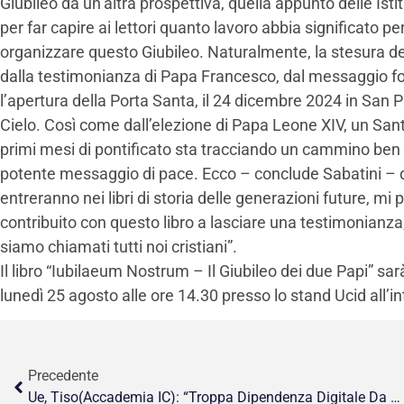
Giubileo da un’altra prospettiva, quella appunto delle Isti
per far capire ai lettori quanto lavoro abbia significato per
organizzare questo Giubileo. Naturalmente, la stesura del
dalla testimonianza di Papa Francesco, dal messaggio f
l’apertura della Porta Santa, il 24 dicembre 2024 in San Pi
Cielo. Così come dall’elezione di Papa Leone XIV, un San
primi mesi di pontificato sta tracciando un cammino ben 
potente messaggio di pace. Ecco – conclude Sabatini – da
entreranno nei libri di storia delle generazioni future, mi
contribuito con questo libro a lasciare una testimonianza,
siamo chiamati tutti noi cristiani”.
Il libro “Iubilaeum Nostrum – Il Giubileo dei due Papi” sa
lunedì 25 agosto alle ore 14.30 presso lo stand Ucid all’i
Precedente
Ue, Tiso(Accademia IC): “Troppa Dipendenza Digitale Da Usa. Cambiare Rotta”