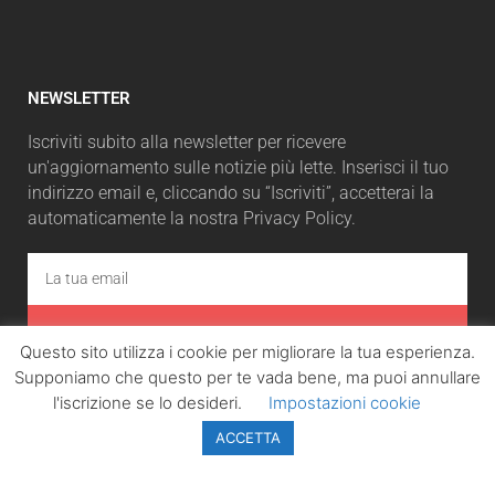
NEWSLETTER
Iscriviti subito alla newsletter per ricevere
un'aggiornamento sulle notizie più lette. Inserisci il tuo
indirizzo email e, cliccando su “Iscriviti”, accetterai la
automaticamente la nostra Privacy Policy.
ISCRIVITI
Questo sito utilizza i cookie per migliorare la tua esperienza.
Supponiamo che questo per te vada bene, ma puoi annullare
l'iscrizione se lo desideri.
Impostazioni cookie
ACCETTA
LazioPolitico.it -