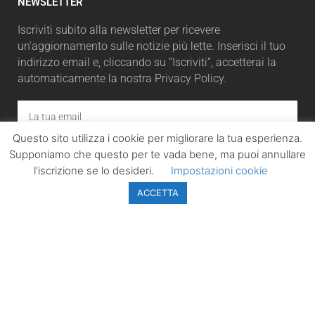
NEWSLETTER
Iscriviti subito alla newsletter per ricevere
un'aggiornamento sulle notizie più lette. Inserisci il tuo
indirizzo email e, cliccando su “Iscriviti”, accetterai la
automaticamente la nostra Privacy Policy.
Questo sito utilizza i cookie per migliorare la tua esperienza.
ISCRIVITI
Supponiamo che questo per te vada bene, ma puoi annullare
l'iscrizione se lo desideri.
Impostazioni cookie
ACCETTA
LazioPolitico.it -
Tutta la cronaca
politica della
Regione Lazio
Tutti i diritti sono
riservati. ©