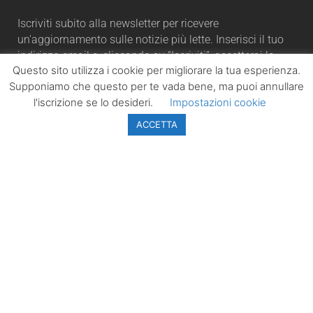
Iscriviti subito alla newsletter per ricevere
un'aggiornamento sulle notizie più lette. Inserisci il tuo
indirizzo email e, cliccando su “Iscriviti”, accetterai la
Questo sito utilizza i cookie per migliorare la tua esperienza.
automaticamente la nostra Privacy Policy.
Supponiamo che questo per te vada bene, ma puoi annullare
l'iscrizione se lo desideri.
Impostazioni cookie
ACCETTA
ISCRIVITI
LazioPolitico.it -
Tutta la cronaca
politica della
Regione Lazio
Tutti i diritti sono
riservati. ©
Copyright 2023