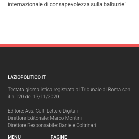
internazionale di consapevolezza sulla balbuzie”
LAZIOPOLITICO.IT
Testata giornalistica registrata al Tribunale di Roma con
il n.120 del 13/11/2020.
Editore: Ass. Cult. Lettere Digitali
Direttore Editoriale: Marco Montini
Direttore Responsabile: Daniele Coltrinari
MENU
PAGINE