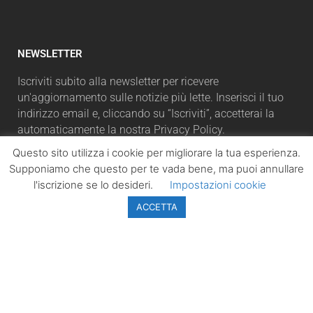
NEWSLETTER
Iscriviti subito alla newsletter per ricevere
un'aggiornamento sulle notizie più lette. Inserisci il tuo
indirizzo email e, cliccando su “Iscriviti”, accetterai la
automaticamente la nostra Privacy Policy.
Questo sito utilizza i cookie per migliorare la tua esperienza.
Supponiamo che questo per te vada bene, ma puoi annullare
l'iscrizione se lo desideri.
Impostazioni cookie
ISCRIVITI
ACCETTA
LazioPolitico.it -
Tutta la cronaca