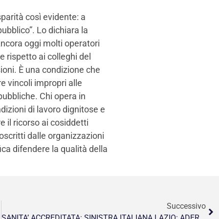
parità così evidente: a
pubblico”. Lo dichiara la
ncora oggi molti operatori
 rispetto ai colleghi del
sioni. È una condizione che
e vincoli impropri alle
 pubbliche. Chi opera in
izioni di lavoro dignitose e
il ricorso ai cosiddetti
toscritti dalle organizzazioni
ca difendere la qualità della
Successivo
SANITA’ ACCREDITATA: SINISTRA ITALIANA LAZIO: ADERIAMO ALLO SCIOPERO