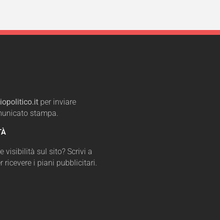
opolitico.it
per inviare
omunicato stampa.
TÀ
 visibilità sul sito? Scrivi a
r ricevere i piani pubblicitari.