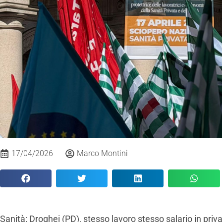
17/04/2026
Marco Montini
Sanità: Droghei (PD), stesso lavoro stesso salario in priv