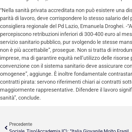
“Nella sanità privata accreditata non può esistere una dis
parità di lavoro, deve corrispondere lo stesso salario del 
consigliera regionale del Pd Lazio, Emanuela Droghei. -“A
percepiscono retribuzioni inferiori di 300-400 euro al mese
servizio sanitario pubblico, pur svolgendo le stesse man
non è più accettabile”, prosegue. Non si tratta di introdurr
imprese, ma di garantire equità nell’utilizzo delle risorse
convenzione con il sistema sanitario deve assicurare cond
omogenee”, aggiunge. È inoltre fondamentale contrastare 
contratti pirata: servono riferimenti chiari ai contratti sot
maggiormente rappresentative. Difendere il lavoro signifi
sanità”, conclude.
Precedente
Sociale, Tiso(Accademia IC): “Italia Giovanile Molto Fragile”